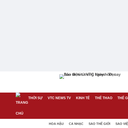
THỜI SỰ
VTC NEWS TV
KINH TẾ
THỂ THAO
THẾ G
HOA HẬU
CA NHẠC
SAO THẾ GIỚI
SAO VI