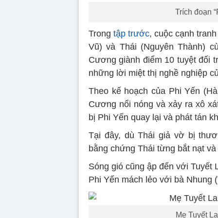
Trích đoạn “
Trong
tập trước
, cuộc cạnh tran
Vũ) và Thái (Nguyên Thành) cù
Cương giành điểm 10 tuyệt đối tr
những lời miệt thị nghề nghiệp 
Theo kế hoạch của Phi Yến (Hà L
Cương nổi nóng và xảy ra xô xá
bị Phi Yến quay lại và phát tán k
Tại đây, dù Thái giả vờ bị thư
bằng chứng Thái từng bắt nạt v
Sóng gió cũng ập đến với Tuyết 
Phi Yến mách lẻo với bà Nhung (
Mẹ Tuyết Lan