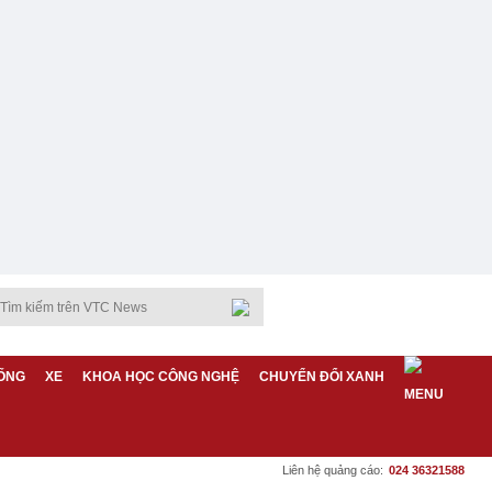
ỐNG
XE
KHOA HỌC CÔNG NGHỆ
CHUYỂN ĐỔI XANH
Liên hệ quảng cáo:
024 36321588