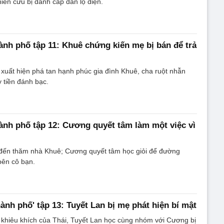
hiên cứu bị đánh cắp dần lộ diện.
hành phố tập 11: Khuê chứng kiến mẹ bị bán để trả
xuất hiện phá tan hạnh phúc gia đình Khuê, cha ruột nhẫn
y tiền đánh bạc.
hành phố tập 12: Cương quyết tâm làm một việc vì
 đến thăm nhà Khuê; Cương quyết tâm học giỏi để đường
ên cô bạn.
hành phố' tập 13: Tuyết Lan bị mẹ phát hiện bí mật
 khiêu khích của Thái, Tuyết Lan học cùng nhóm với Cương bị