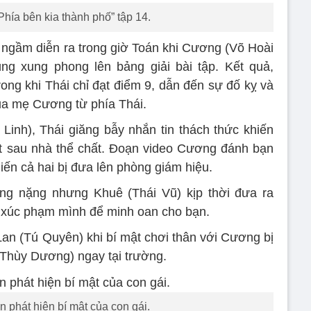
Phía bên kia thành phố” tập 14.
h ngầm diễn ra trong giờ Toán khi Cương (Võ Hoài
ng xung phong lên bảng giải bài tập. Kết quả,
ong khi Thái chỉ đạt điểm 9, dẫn đến sự đố kỵ và
của mẹ Cương từ phía Thái.
inh), Thái giăng bẫy nhắn tin thách thức khiến
t sau nhà thể chất. Đoạn video Cương đánh bạn
hiến cả hai bị đưa lên phòng giám hiệu.
ơng nặng nhưng Khuê (Thái Vũ) kịp thời đưa ra
à xúc phạm mình để minh oan cho bạn.
Lan (Tú Quyên) khi bí mật chơi thân với Cương bị
Thùy Dương) ngay tại trường.
 phát hiện bí mật của con gái.