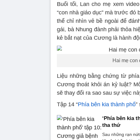
Buổi tối, Lan cho mẹ xem video
“con nhà giáo dục” mà trước đó 
thể chỉ nhìn vẻ bề ngoài để đán
gái, bà Nhung đành phải thỏa hi
kẻ bắt nạt của Cương là hành độ
Hai mẹ con 
Liệu những bằng chứng từ phía g
Cương thoát khỏi án kỷ luật? 
sẽ thay đổi ra sao sau sự việc n
Tập 14 “
Phía bên kia thành phố
”
‘Phía bên kia 
tha thứ
Sau những rạn nứt 