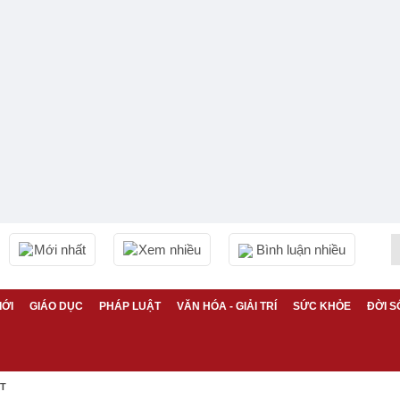
Mới nhất
Xem nhiều
Bình luận nhiều
IỚI
GIÁO DỤC
PHÁP LUẬT
VĂN HÓA - GIẢI TRÍ
SỨC KHỎE
ĐỜI S
ỆT