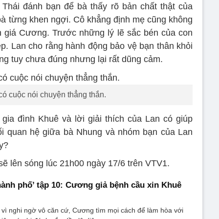
 Thái đánh bạn để bà thấy rõ bản chất thật của
bà từng khen ngợi. Cô khẳng định mẹ cũng không
h giá Cương. Trước những lý lẽ sắc bén của con
ệp. Lan cho rằng hành động bảo vệ bạn thân khỏi
ng tuy chưa đúng nhưng lại rất dũng cảm.
có cuộc nói chuyện thẳng thắn.
ia đình Khuê và lời giải thích của Lan có giúp
Mối quan hệ giữa bà Nhung và nhóm bạn của Lan
ày?
 sẽ lên sóng lúc 21h00 ngày 17/6 trên VTV1.
thành phố’ tập 10: Cương giả bệnh cầu xin Khuê
vì nghi ngờ vô căn cứ, Cương tìm mọi cách để làm hòa với