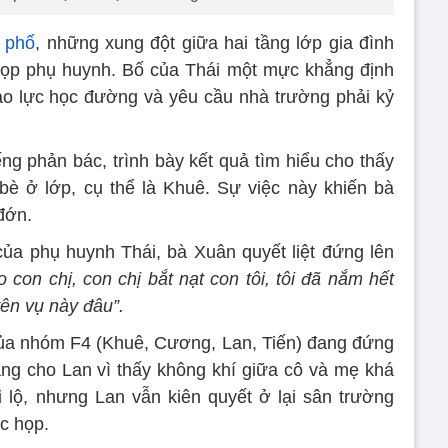
h phố
, những xung đột giữa hai tầng lớp gia đình
họp phụ huynh. Bố của Thái một mực khẳng định
ạo lực học đường và yêu cầu nhà trường phải kỷ
ếng phản bác, trình bày kết quả tìm hiểu cho thấy
bè ở lớp, cụ thể là Khuê. Sự việc này khiến bà
đớn.
của phụ huynh Thái, bà Xuân quyết liệt đứng lên
con chị, con chị bắt nạt con tôi, tôi đã nắm hết
yên vụ này đâu”.
của nhóm F4 (Khuê, Cương, Lan, Tiến) đang đứng
ắng cho Lan vì thấy không khí giữa cô và mẹ khá
i lộ, nhưng Lan vẫn kiên quyết ở lại sân trường
c họp.