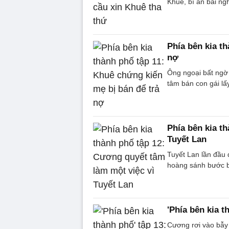
Khuê, bí ẩn bài ng
Phía bên kia t
nợ
Ông ngoại bất ngờ 
tâm bán con gái lấ
Phía bên kia t
Tuyết Lan
Tuyết Lan lần đầu
hoàng sánh bước b
'Phía bên kia t
Cương rơi vào bẫy