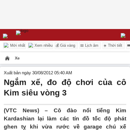
Mới nhất
Xem nhiều
💰 Giá vàng
📅 Lịch âm
☀️ Thời tiết

Xe
Xuất bản ngày 30/08/2012 05:40 AM
Ngắm xế, đo độ chơi của cô
Kim siêu vòng 3
(VTC News) – Cô đào nổi tiếng Kim
Kardashian lại làm các tín đồ tốc độ phát
ghen tỵ khi vừa rước về garage chú xế