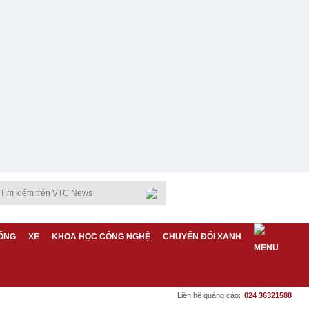
ỐNG
XE
KHOA HỌC CÔNG NGHỆ
CHUYỂN ĐỔI XANH
Liên hệ quảng cáo:
024 36321588