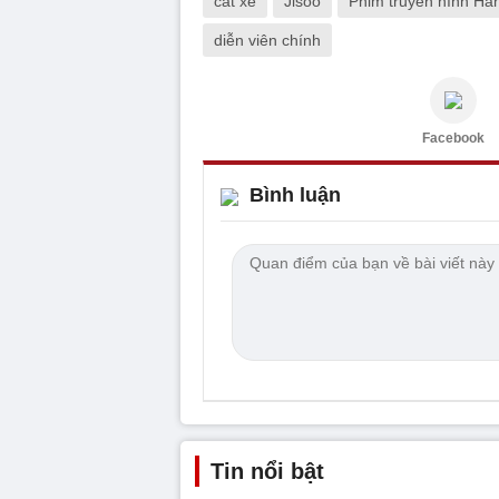
cát xê
Jisoo
Phim truyền hình Hà
diễn viên chính
Facebook
Bình luận
Tin nổi bật