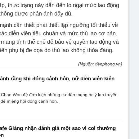
tập, thực trạng này dẫn đến lo ngại mức lao động
 không được phản ánh đầy đủ.
nh cần thiết phải thiết lập ngưỡng tối thiểu về
các diễn viên tiêu chuẩn và mức thù lao cơ bản.
 mang tính thể chế để bảo vệ quyền lao động và
iên phụ bị đe dọa do thù lao không thỏa đáng.
(Nguồn: tienphong.vn)
ánh răng khi đóng cảnh hôn, nữ diễn viên kiện
 Chae Won đệ đơn kiện những cư dân mạng ác ý lan truyền
, để miệng hôi đóng cảnh hôn.
afe Giảng nhận đánh giá một sao vì coi thường
on