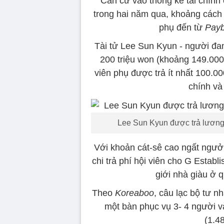
Căn cứ vào thống kê tài chính
trong hai năm qua, khoảng cách c
phụ đến từ
Pay
Tài tử Lee Sun Kyun - người đan
200 triệu won (khoảng 149.000
viên phụ được trả ít nhất 100.0
chính và 
Lee Sun Kyun được trả lương 
Với khoản cát-sê cao ngất ngưở
chi trả phí hội viên cho G Establ
giới nhà giàu ở
Theo
Koreaboo
, câu lạc bộ tư n
một bàn phục vụ 3- 4 người v
(1.4