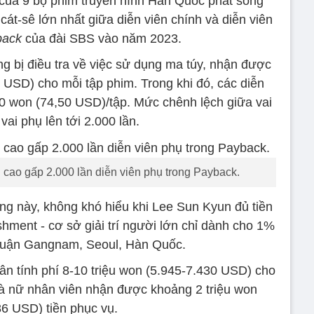
 của 9 bộ phim truyền hình Hàn Quốc phát sóng
át-sê lớn nhất giữa diễn viên chính và diễn viên
back
của đài SBS vào năm 2023.
g bị điều tra về việc sử dụng ma túy, nhận được
 USD) cho mỗi tập phim. Trong khi đó, các diễn
00 won (74,50 USD)/tập. Mức chênh lệch giữa vai
vai phụ lên tới 2.000 lần.
cao gấp 2.000 lần diễn viên phụ trong Payback.
ng này, không khó hiểu khi Lee Sun Kyun đủ tiền
ishment - cơ sở giải trí người lớn chỉ dành cho 1%
 quận Gangnam, Seoul, Hàn Quốc.
hân tính phí 8-10 triệu won (5.945-7.430 USD) cho
à nữ nhân viên nhận được khoảng 2 triệu won
86 USD) tiền phục vụ.