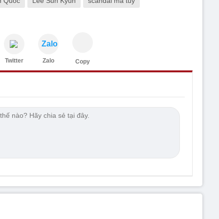
n Quốc
Lee Sun Kyun
scandal ma túy
Zalo
Twitter
Zalo
Copy