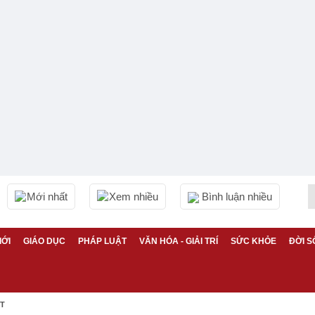
Mới nhất
Xem nhiều
Bình luận nhiều
IỚI
GIÁO DỤC
PHÁP LUẬT
VĂN HÓA - GIẢI TRÍ
SỨC KHỎE
ĐỜI S
ỆT