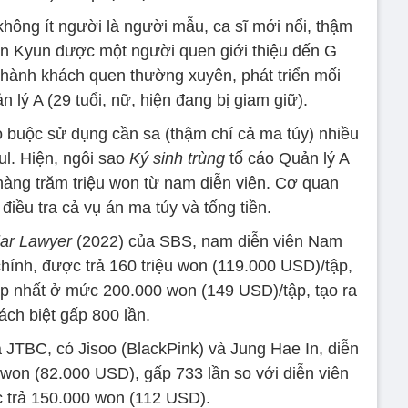
hông ít người là người mẫu, ca sĩ mới nổi, thậm
Sun Kyun được một người quen giới thiệu đến G
thành khách quen thường xuyên, phát triển mối
n lý A (29 tuổi, nữ, hiện đang bị giam giữ).
o buộc sử dụng cần sa (thậm chí cả ma túy) nhiều
ul. Hiện, ngôi sao
Ký sinh trùng
tố cáo Quản lý A
 hàng trăm triệu won từ nam diễn viên. Cơ quan
iều tra cả vụ án ma túy và tống tiền.
ar Lawyer
(2022) của SBS, nam diễn viên Nam
ính, được trả 160 triệu won (119.000 USD)/tập,
ấp nhất ở mức 200.000 won (149 USD)/tập, tạo ra
ách biệt gấp 800 lần.
 JTBC, có Jisoo (BlackPink) và Jung Hae In, diễn
 won (82.000 USD), gấp 733 lần so với diễn viên
 trả 150.000 won (112 USD).