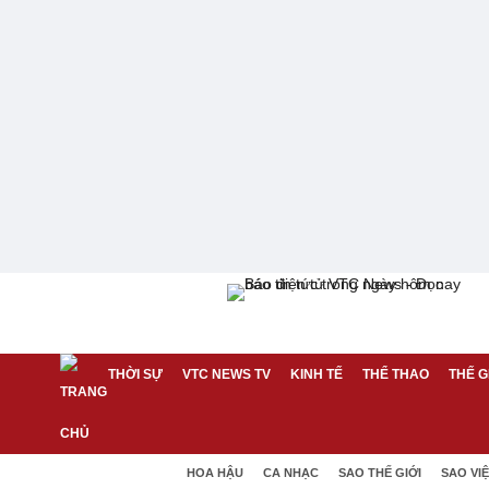
THỜI SỰ
VTC NEWS TV
KINH TẾ
THỂ THAO
THẾ G
HOA HẬU
CA NHẠC
SAO THẾ GIỚI
SAO VI