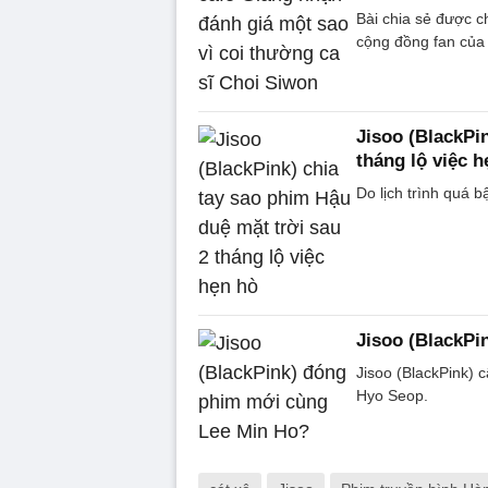
Bài chia sẻ được c
cộng đồng fan của 
Jisoo (BlackPi
tháng lộ việc h
Do lịch trình quá b
Jisoo (BlackPi
Jisoo (BlackPink)
Hyo Seop.