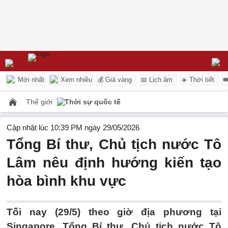
Mới nhất
Xem nhiều
💰 Giá vàng
📅 Lịch âm
☀️ Thời tiết

Thế giới
Thời sự quốc tế
Cập nhật lúc 10:39 PM ngày 29/05/2026
Tổng Bí thư, Chủ tịch nước Tô
Lâm nêu định hướng kiến tạo
hòa bình khu vực
Tối nay (29/5) theo giờ địa phương tại
Singapore, Tổng Bí thư, Chủ tịch nước Tô