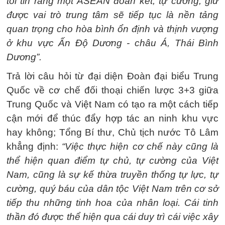
tôi tin rằng một ASEAN đoàn kết, tự cường, giữ
được vai trò trung tâm sẽ tiếp tục là nền tảng
quan trọng cho hòa bình ổn định và thịnh vượng
ở khu vực Ấn Độ Dương - châu Á, Thái Bình
Dương”.
Trả lời câu hỏi từ đại diện Đoàn đại biểu Trung
Quốc về cơ chế đối thoại chiến lược 3+3 giữa
Trung Quốc và Việt Nam có tạo ra một cách tiếp
cận mới để thúc đẩy hợp tác an ninh khu vực
hay không; Tổng Bí thư, Chủ tịch nước Tô Lâm
khẳng định:
“Việc thực hiện cơ chế này cũng là
thể hiện quan điểm tự chủ, tự cường của Việt
Nam, cũng là sự kế thừa truyền thống tự lực, tự
cường, quý báu của dân tộc Việt Nam trên cơ sở
tiếp thu những tinh hoa của nhân loại. Cái tinh
thần đó được thể hiện qua cái duy trì cái việc xây