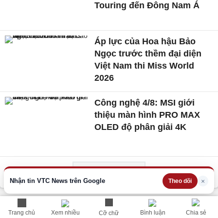
Touring đến Đông Nam Á
Áp lực của Hoa hậu Bảo
Ngọc trước thềm đại diện
Việt Nam thi Miss World
2026
Công nghệ 4/8: MSI giới
thiệu màn hình PRO MAX
OLED độ phân giải 4K
Xem thêm
Nhận tin VTC News trên Google
×
Theo dõi
THÔNG TIN HỮU ÍCH
Trang chủ
Xem nhiều
Bình luận
Chia sẻ
Cỡ chữ