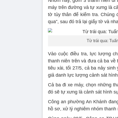
Nhóm này, gồm 3 thanh niên đi t
máy trên đường và tự xưng là cả
tờ tùy thân để kiểm tra. Chúng
qua”, sau đó trả lại giấy tờ và nh
Từ trái qua: Tuấ
Vào cuộc điều tra, lực lượng 
thanh niên trên và đưa cả ba về 
tiêu xài, tối 27/5, cả ba nảy sin
giả danh lực lượng cảnh sát hình
Cả ba đi xe máy, chọn những tha
đó sẽ tự xưng là cảnh sát hình s
Công an phường An Khánh đang t
hồ sơ, xử lý nghiêm nhóm thanh n