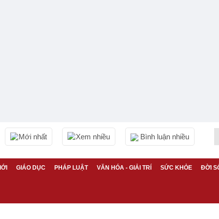
Mới nhất
Xem nhiều
Bình luận nhiều
IỚI
GIÁO DỤC
PHÁP LUẬT
VĂN HÓA - GIẢI TRÍ
SỨC KHỎE
ĐỜI S