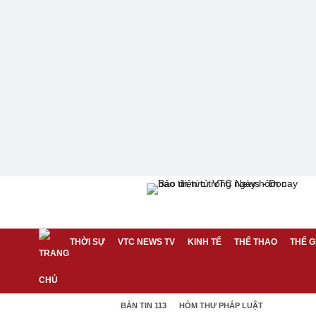
THỜI SỰ
VTC NEWS TV
KINH TẾ
THỂ THAO
THẾ G
BẢN TIN 113
HÒM THƯ PHÁP LUẬT