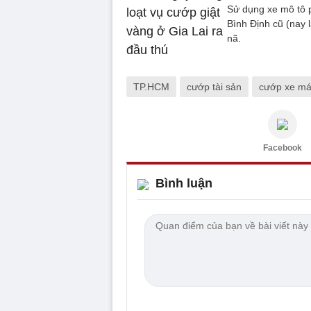
Sử dụng xe mô tô p
Bình Định cũ (nay l
nã.
TP.HCM
cướp tài sản
cướp xe m
Facebook
Bình luận