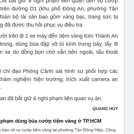
M bắt giữ 6 nghi phạm liên quan đến vụ cướp
 trên đường D1 (khu phố Đông An, phường Tân
Toàn bộ tài sản bao gồm vàng bạc, trang sức bị
g đã được thu hồi phục vụ điều tra.
ời trên đi 2 xe máy đến tiệm vàng Kim Thành An
rong, dùng búa đập vỡ tủ kính trưng bày, lấy đi
ên xe do đồng bọn chờ sẵn bên ngoài, tẩu thoát
chỉ đạo Phòng Cảnh sát hình sự phối hợp các
khám nghiệm hiện trường, trích xuất camera an
.
 an đã bắt giữ 6 nghi phạm liên quan vụ án.
QUANG HUY
 phạm dùng búa cướp tiệm vàng ở TP.HCM
in báo về vụ cướp tiệm vàng tại phường Tân Đông Hiệp, Công