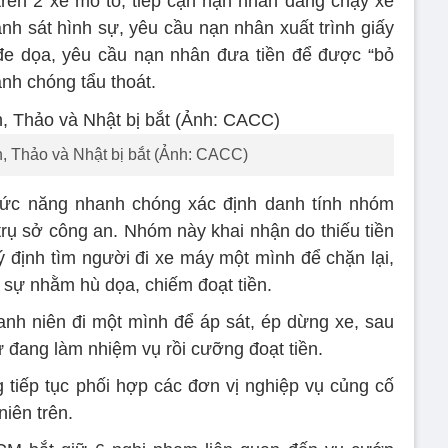
rên 2 xe mô tô, tiếp cận nạn nhân đang chạy xe
nh sát hình sự, yêu cầu nạn nhân xuất trình giấy
 đe dọa, yêu cầu nạn nhân đưa tiền để được “bỏ
anh chóng tẩu thoát.
n, Thảo và Nhật bị bắt (Ảnh: CACC)
chức năng nhanh chóng xác định danh tính nhóm
trụ sở công an. Nhóm này khai nhận do thiếu tiền
h ý định tìm người đi xe máy một mình để chặn lại,
 sự nhằm hù dọa, chiếm đoạt tiền.
nh niên đi một mình để áp sát, ép dừng xe, sau
ự đang làm nhiệm vụ rồi cưỡng đoạt tiền.
iếp tục phối hợp các đơn vị nghiệp vụ củng cố
iên trên.