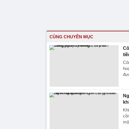
CÙNG CHUYÊN MỤC
Cô
ti
Côn
hoạ
đư
Ng
kh
Khi
cồ
một