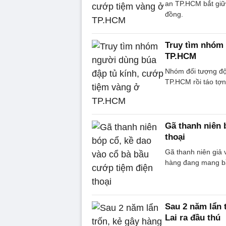
an TP.HCM bắt giữ 6
đồng.
Truy tìm nhóm 
TP.HCM
Nhóm đối tượng đội
TP.HCM rồi táo tợn
Gã thanh niên 
thoại
Gã thanh niên giả 
hàng đang mang bầu
Sau 2 năm lẩn 
Lai ra đầu thú