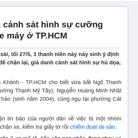
ả cảnh sát hình sự cưỡng
 xe máy ở TP.HCM
 xài, tối 27/5, 3 thanh niên này nảy sinh ý định
ể chặn lại, giả danh cảnh sát hình sự hù dọa,
 Khánh - TP.HCM cho biết vừa bắt Ngô Thanh
phường Thạnh Mỹ Tây); Nguyễn Hoàng Minh Nhật
Thảo (sinh năm 2004), cùng ngụ tại phường Cát
n tin báo của người dân về việc bị một nhóm
chặn xe, kiểm tra giấy tờ rồi
chiếm đoạt tài sản
.