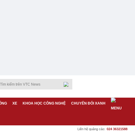
ỐNG
XE
KHOA HỌC CÔNG NGHỆ
CHUYỂN ĐỔI XANH
Liên hệ quảng cáo:
024 36321588