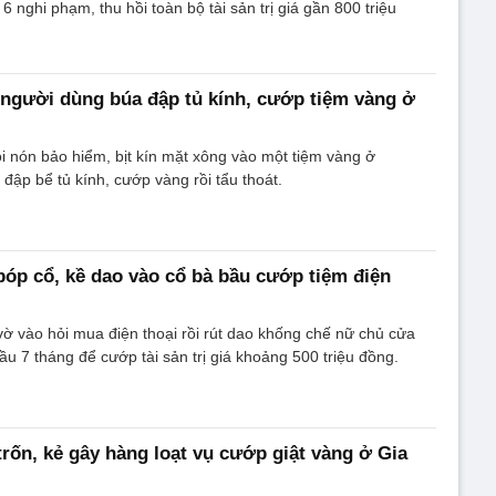
 nghi phạm, thu hồi toàn bộ tài sản trị giá gần 800 triệu
người dùng búa đập tủ kính, cướp tiệm vàng ở
 nón bảo hiểm, bịt kín mặt xông vào một tiệm vàng ở
 đập bể tủ kính, cướp vàng rồi tẩu thoát.
bóp cổ, kề dao vào cổ bà bầu cướp tiệm điện
vờ vào hỏi mua điện thoại rồi rút dao khống chế nữ chủ cửa
 7 tháng để cướp tài sản trị giá khoảng 500 triệu đồng.
trốn, kẻ gây hàng loạt vụ cướp giật vàng ở Gia