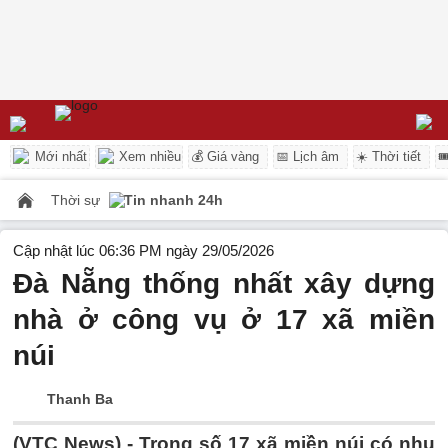
Mới nhất
Xem nhiều
💰 Giá vàng
📅 Lịch âm
☀️ Thời tiết

Thời sự
Tin nhanh 24h
Cập nhật lúc 06:36 PM ngày 29/05/2026
Đà Nẵng thống nhất xây dựng
nhà ở công vụ ở 17 xã miền
núi
Thanh Ba
(VTC News) -
Trong số 17 xã miền núi có nhu