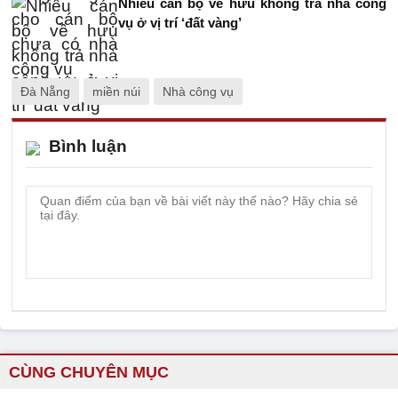
Nhiều cán bộ về hưu không trả nhà công
vụ ở vị trí ‘đất vàng’
Đà Nẵng
miền núi
Nhà công vụ
Bình luận
CÙNG CHUYÊN MỤC