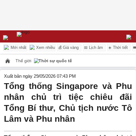
Mới nhất
Xem nhiều
💰 Giá vàng
📅 Lịch âm
☀️ Thời tiết

Thế giới
Thời sự quốc tế
Xuất bản ngày 29/05/2026 07:43 PM
Tổng thống Singapore và Phu
nhân chủ trì tiệc chiêu đãi
Tổng Bí thư, Chủ tịch nước Tô
Lâm và Phu nhân