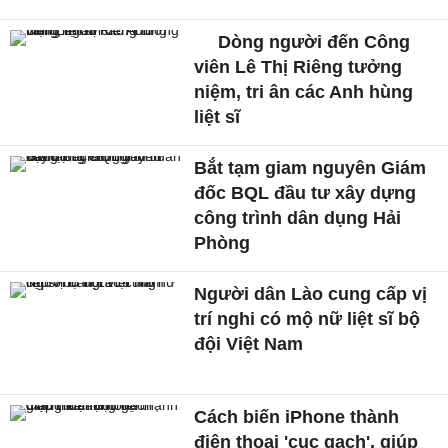
Dòng người đến Công
viên Lê Thị Riêng tưởng
niệm, tri ân các Anh hùng
liệt sĩ
Bắt tạm giam nguyên Giám
đốc BQL đầu tư xây dựng
công trình dân dụng Hải
Phòng
Người dân Lào cung cấp vị
trí nghi có mộ nữ liệt sĩ bộ
đội Việt Nam
Cách biến iPhone thành
điện thoại 'cục gạch', giúp