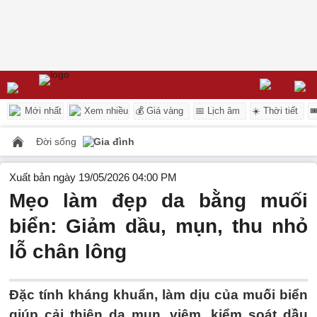
Mới nhất
Xem nhiều
💰 Giá vàng
📅 Lịch âm
☀️ Thời tiết

Đời sống
Gia đình
Xuất bản ngày 19/05/2026 04:00 PM
Mẹo làm đẹp da bằng muối
biển: Giảm dầu, mụn, thu nhỏ
lỗ chân lông
Đặc tính kháng khuẩn, làm dịu của muối biển
giúp cải thiện da mụn, viêm, kiểm soát dầu