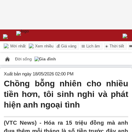
Mới nhất
Xem nhiều
💰 Giá vàng
📅 Lịch âm
☀️ Thời tiết

Đời sống
Gia đình
Xuất bản ngày 18/05/2026 02:00 PM
Chồng bỗng nhiên cho nhiều
tiền hơn, tôi sinh nghi và phát
hiện anh ngoại tình
(VTC News) -
Hóa ra 15 triệu đồng mà anh
đưa thêm mỗi tháng là số tiền trước đây anh