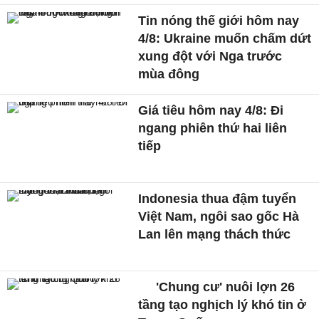
Tin nóng thế giới hôm nay
4/8: Ukraine muốn chấm dứt
xung đột với Nga trước
mùa đông
Giá tiêu hôm nay 4/8: Đi
ngang phiên thứ hai liên
tiếp
Indonesia thua đậm tuyển
Việt Nam, ngôi sao gốc Hà
Lan lên mạng thách thức
'Chung cư' nuôi lợn 26
tầng tạo nghịch lý khó tin ở