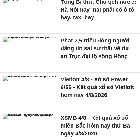
Tổng Bí thư, Chủ tịch nước:
Hà Nội nay mai phải có ô tô
bay, taxi bay
Phạt 7,5 triệu đồng người
đăng tin sai sự thật về dự
án Trục đại lộ sông Hồng
Vietlott 4/8 - Xổ số Power
6/55 - Kết quả xổ số Vietlott
hôm nay 4/8/2026
XSMB 4/8 - Kết quả xổ số
miền Bắc hôm nay thứ Ba
ngày 4/8/2026