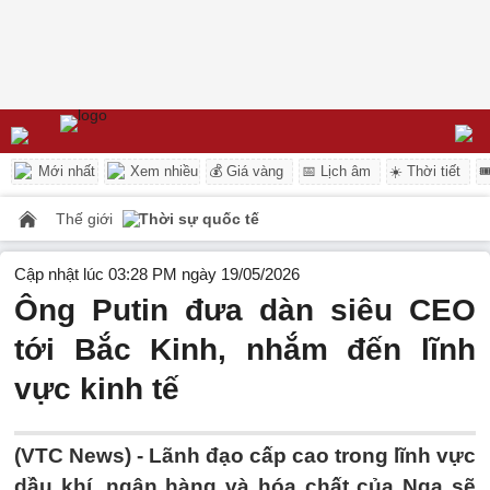
Mới nhất
Xem nhiều
💰 Giá vàng
📅 Lịch âm
☀️ Thời tiết

Thế giới
Thời sự quốc tế
Cập nhật lúc 03:28 PM ngày 19/05/2026
Ông Putin đưa dàn siêu CEO
tới Bắc Kinh, nhắm đến lĩnh
vực kinh tế
(VTC News) -
Lãnh đạo cấp cao trong lĩnh vực
dầu khí, ngân hàng và hóa chất của Nga sẽ