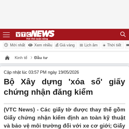
Mới nhất
Xem nhiều
💰 Giá vàng
📅 Lịch âm
☀️ Thời tiết

Kinh tế
Đầu tư
Cập nhật lúc 03:57 PM ngày 19/05/2026
Bộ Xây dựng 'xóa sổ' giấy
chứng nhận đăng kiểm
(VTC News) -
Các giấy tờ được thay thế gồm
Giấy chứng nhận kiểm định an toàn kỹ thuật
và bảo vệ môi trường đối với xe cơ giới; Giấy