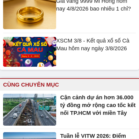
Giá vàng 9999 Mi Hồng hôm
nay 4/8/2026 bao nhiêu 1 chỉ?
XSCM 3/8 - Kết quả xổ số Cà
Mau hôm nay ngày 3/8/2026
CÙNG CHUYÊN MỤC
Cận cảnh dự án hơn 36.000
tỷ đồng mở rộng cao tốc kết
nối TP.HCM với miền Tây
Tuần lễ VITW 2026: Điểm