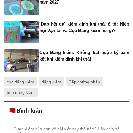
năm 2027
'Đạp hết ga' kiểm định khí thải ô tô: Hiệp
hội Vận tải và Cục Đăng kiểm nói gì?
Cục Đăng kiểm: Không bắt buộc ký cam
kết khi kiểm định khí thải
cục đăng kiểm
đăng kiểm
Cấp chứng nhận
tem đăng kiểm
Bình luận