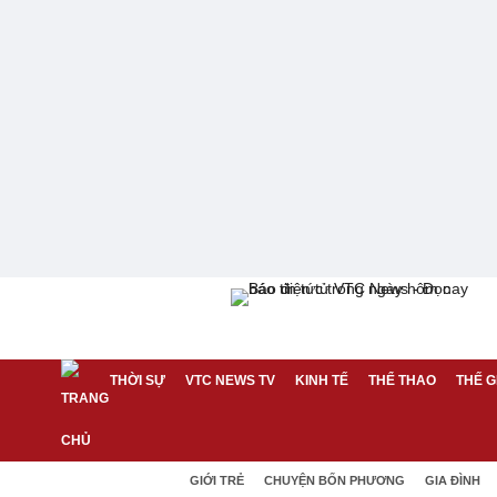
THỜI SỰ
VTC NEWS TV
KINH TẾ
THỂ THAO
THẾ G
GIỚI TRẺ
CHUYỆN BỐN PHƯƠNG
GIA ĐÌNH