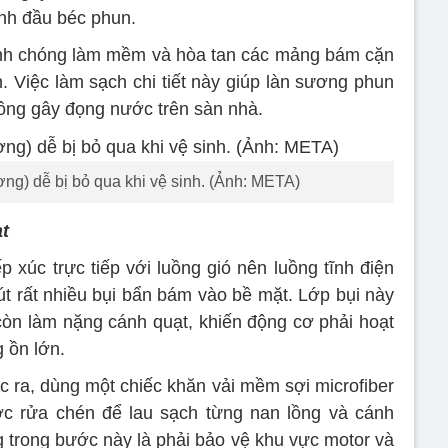
nh đầu béc phun.
anh chóng làm mềm và hòa tan các mảng bám cặn
. Việc làm sạch chi tiết này giúp làn sương phun
ông gây đọng nước trên sàn nhà.
ng) dễ bị bỏ qua khi vệ sinh. (Ảnh: META)
ạt
p xúc trực tiếp với luồng gió nên luồng tĩnh điện
hút rất nhiều bụi bẩn bám vào bề mặt. Lớp bụi này
òn làm nặng cánh quạt, khiến động cơ phải hoạt
 ồn lớn.
c ra, dùng một chiếc khăn vải mềm sợi microfiber
 rửa chén để lau sạch từng nan lồng và cánh
g trong bước này là phải bảo vệ khu vực motor và