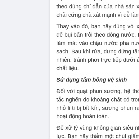
theo đúng chỉ dẫn của nhà sản x
chải cứng chà xát mạnh vì dễ là
Thay vào đó, bạn hãy dùng vòi xị
để bụi bẩn trôi theo dòng nước.
làm mát vào chậu nước pha nước
sạch. Sau khi rửa, dựng đứng tấ
nhiên, tránh phơi trực tiếp dưới
chất liệu.
Sử dụng tăm bông vệ sinh
Đối với quạt phun sương, hệ thốn
tắc nghẽn do khoáng chất có tro
nhỏ li ti bị bít kín, sương phun
hoạt động hoàn toàn.
Để xử lý vùng không gian siêu n
lực. Bạn hãy thấm một chút giấ