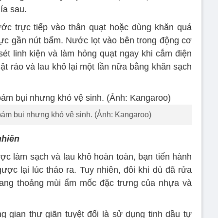
ía sau.
ước trực tiếp vào thân quạt hoặc dùng khăn quá
ực gần nút bấm. Nước lọt vào bên trong động cơ
sét linh kiện và làm hỏng quạt ngay khi cắm điện
hật ráo và lau khô lại một lần nữa bằng khăn sạch
bám bụi nhưng khó vệ sinh. (Ảnh: Kangaroo)
nhiên
ược làm sạch và lau khô hoàn toàn, bạn tiến hành
gược lại lúc tháo ra. Tuy nhiên, đôi khi dù đã rửa
oang thoảng mùi ẩm mốc đặc trưng của nhựa và
 gian thư giãn tuyệt đối là sử dụng tinh dầu tự