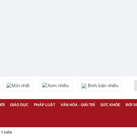
Mới nhất
Xem nhiều
Bình luận nhiều
IỚI
GIÁO DỤC
PHÁP LUẬT
VĂN HÓA - GIẢI TRÍ
SỨC KHỎE
ĐỜI S
Ý KIẾN