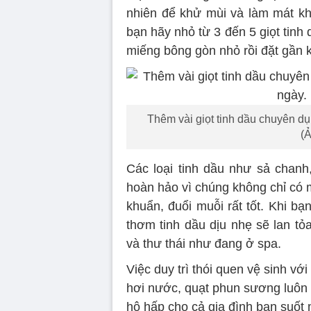
nhiên để khử mùi và làm mát kh
bạn hãy nhỏ từ 3 đến 5 giọt tinh
miếng bông gòn nhỏ rồi đặt gần
Thêm vài giọt tinh dầu chuyên d
(
Các loại tinh dầu như sả chanh
hoàn hảo vì chúng không chỉ có 
khuẩn, đuổi muỗi rất tốt. Khi b
thơm tinh dầu dịu nhẹ sẽ lan tỏ
và thư thái như đang ở spa.
Việc duy trì thói quen vệ sinh v
hơi nước, quạt phun sương luôn 
hô hấp cho cả gia đình bạn suốt