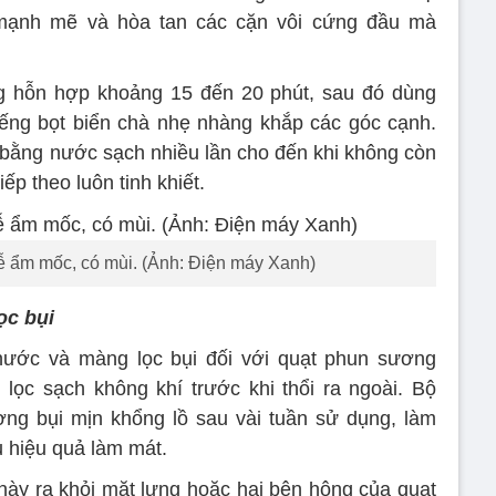
 mạnh mẽ và hòa tan các cặn vôi cứng đầu mà
 hỗn hợp khoảng 15 đến 20 phút, sau đó dùng
ếng bọt biển chà nhẹ nhàng khắp các góc cạnh.
h bằng nước sạch nhiều lần cho đến khi không còn
p theo luôn tinh khiết.
ễ ẩm mốc, có mùi. (Ảnh: Điện máy Xanh)
ọc bụi
nước và màng lọc bụi đối với quạt phun sương
 lọc sạch không khí trước khi thổi ra ngoài. Bộ
ợng bụi mịn khổng lồ sau vài tuần sử dụng, làm
u hiệu quả làm mát.
này ra khỏi mặt lưng hoặc hai bên hông của quạt