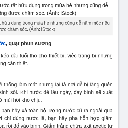
ất hữu dụng trong mùa hè nhưng cũng dễ nấm mốc nếu
ợc chăm sóc. (Ảnh: iStock)
ước
, quạt phun sương
éo dài tuổi thọ cho thiết bị, việc trang bị những
g cần thiết.
ệ thống làm mát nhưng lại là nơi dễ bị lãng quên
sinh sôi. Khi nước để lâu ngày, đáy bình sẽ xuất
ó mùi hôi khó chịu.
y, bạn hãy xả toàn bộ lượng nước cũ ra ngoài qua
vì chỉ dùng nước lã, bạn hãy pha hỗn hợp giấm
a rồi đổ vào bình. Giấm trắng chứa axit axetic tự