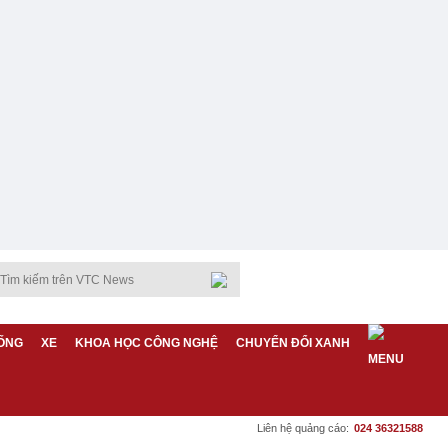
ỐNG
XE
KHOA HỌC CÔNG NGHỆ
CHUYỂN ĐỔI XANH
Liên hệ quảng cáo:
024 36321588