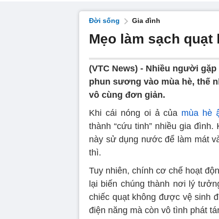
Đời sống
Gia đình
Mẹo làm sạch quạt
(VTC News) -
Nhiều người gặp 
phun sương vào mùa hè, thế nh
vô cùng đơn giản.
Khi cái nóng oi ả của
mùa hè 
thành “cứu tinh” nhiều gia đình. 
này sử dụng nước để làm mát và
thì.
Tuy nhiên, chính cơ chế hoạt độn
lại biến chúng thành nơi lý tưở
chiếc quạt không được vệ sinh đị
điện năng mà còn vô tình phát t