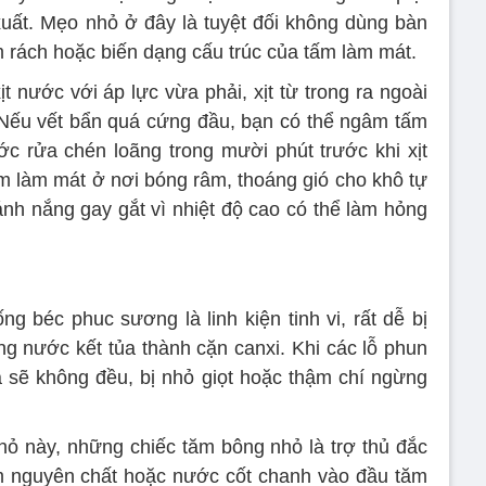
uất. Mẹo nhỏ ở đây là tuyệt đối không dùng bàn
m rách hoặc biến dạng cấu trúc của tấm làm mát.
t nước với áp lực vừa phải, xịt từ trong ra ngoài
 Nếu vết bẩn quá cứng đầu, bạn có thể ngâm tấm
 rửa chén loãng trong mười phút trước khi xịt
m làm mát ở nơi bóng râm, thoáng gió cho khô tự
 ánh nắng gay gắt vì nhiệt độ cao có thể làm hỏng
g béc phuc sương là linh kiện tinh vi, rất dễ bị
ng nước kết tủa thành cặn canxi. Khi các lỗ phun
 ra sẽ không đều, bị nhỏ giọt hoặc thậm chí ngừng
hỏ này, những chiếc tăm bông nhỏ là trợ thủ đắc
m nguyên chất hoặc nước cốt chanh vào đầu tăm