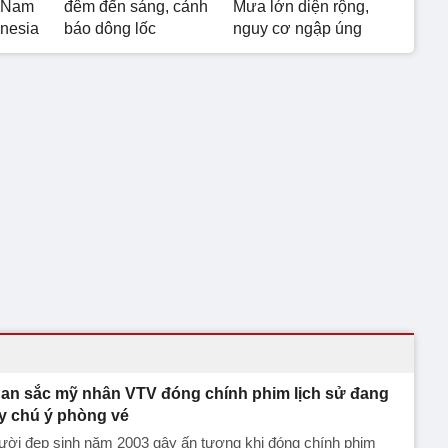
t Nam
đêm đến sáng, cảnh
Mưa lớn diện rộng,
onesia
báo dông lốc
nguy cơ ngập úng
an sắc mỹ nhân VTV đóng chính phim lịch sử đang
y chú ý phòng vé
ười đẹp sinh năm 2003 gây ấn tượng khi đóng chính phim