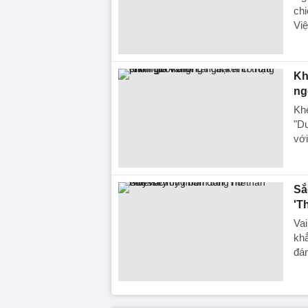
chi
Việ
Kh
ng
Khé
"Dư
với
Sắ
'T
Vai
khẳ
đán