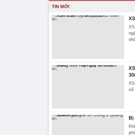
TIN MỚI
XS
XS
ng
nhấ
XS
30
XSA
xổ
Bị
Khi
phá