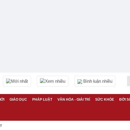
Mới nhất
Xem nhiều
Bình luận nhiều
IỚI
GIÁO DỤC
PHÁP LUẬT
VĂN HÓA - GIẢI TRÍ
SỨC KHỎE
ĐỜI S
ỆT