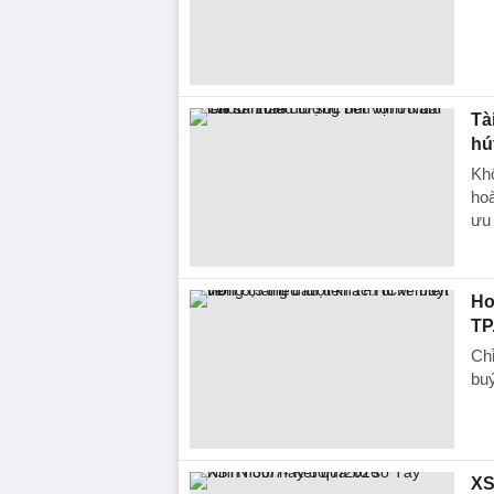
Tà
hú
Khô
ho
ưu 
Hơ
TP
Chỉ
buý
XS