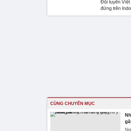
Đội tuyển Việ
đứng trên Ind
CÙNG CHUYÊN MỤC
Nh
gâ
Ng