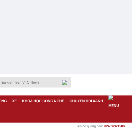
ỐNG
XE
KHOA HỌC CÔNG NGHỆ
CHUYỂN ĐỔI XANH
Liên hệ quảng cáo:
024 36321588