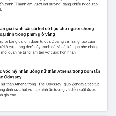
ến tranh "Thanh âm vượt đại dương" đang chiếu ngoài rạp
t.
án giả tranh cãi cái kết có hậu cho người chồng
oại tình trong phim giờ vàng
p lại bằng cái ôm đoàn tụ của Dương và Trang, tập cuối
ới ô cửa sáng đèn" gây tranh cãi vì cái kết quá nhẹ nhàng
 mối quan hệ từng làm tan vỡ cuộc hôn nhân.
c vóc mỹ nhân đóng nữ thần Athena trong bom tấn
he Odyssey'
 nữ thần Athena trong "The Odyssey" giúp Zendaya tiếp tục
ng định sức hút với tạo hình ấn tượng và diễn xuất được
h giá cao.