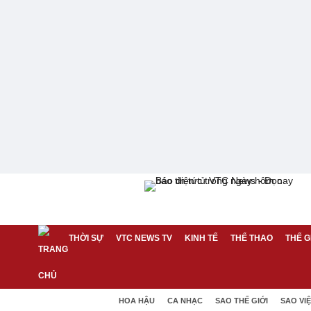
THỜI SỰ
VTC NEWS TV
KINH TẾ
THỂ THAO
THẾ G
HOA HẬU
CA NHẠC
SAO THẾ GIỚI
SAO VI