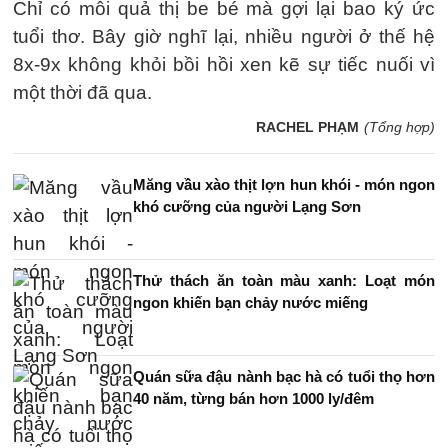
Chỉ có mỗi quả thị be bé mà gợi lại bao ký ức
tuổi thơ. Bây giờ nghĩ lại, nhiều người ở thế hệ
8x-9x không khỏi bồi hồi xen kẽ sự tiếc nuối vì
một thời đã qua.
RACHEL PHẠM
(Tổng hợp)
Măng vầu xào thịt lợn hun khói - món ngon
khó cưỡng của người Lạng Sơn
Thử thách ăn toàn màu xanh: Loạt món
ngon khiến bạn chảy nước miếng
Quán sữa đậu nành bạc hà có tuổi thọ hơn
40 năm, từng bán hơn 1000 ly/đêm