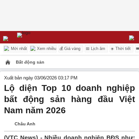
Mới nhất
Xem nhiều
💰 Giá vàng
📅 Lịch âm
☀️ Thời tiết

Bất động sản
Xuất bản ngày 03/06/2026 03:17 PM
Lộ diện Top 10 doanh nghiệp
bất động sản hàng đầu Việt
Nam năm 2026
Châu Anh
(VTC News) -
Nhiều doanh nghiệp BĐS như: