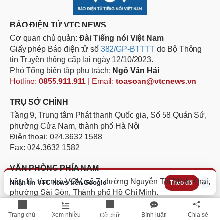
BÁO ĐIỆN TỬ VTC NEWS
Cơ quan chủ quản:
Đài Tiếng nói Việt Nam
Giấy phép Báo điện tử số
382/GP-BTTTT
do Bộ Thông
tin Truyền thông cấp lại ngày 12/10/2023.
Phó Tổng biên tập phụ trách:
Ngô Văn Hải
Hotline:
0855.911.911
| Email:
toasoan@vtcnews.vn
TRỤ SỞ CHÍNH
Tầng 9, Trung tâm Phát thanh Quốc gia, Số 58 Quán Sứ,
phường Cửa Nam, thành phố Hà Nội
Điện thoại: 024.3632 1588
Fax: 024.3632 1582
VĂN PHÒNG PHÍA NAM
Lầu 11, tòa nhà VOV, số 7, đường Nguyễn Thị Minh Khai,
Nhận tin VTC News trên Google
×
Theo dõi
phường Sài Gòn, Thành phố Hồ Chí Minh.
Điện thoại: 028.3811 1705
Hotline:
094.884.8186
Trang chủ
Xem nhiều
Bình luận
Chia sẻ
Cỡ chữ