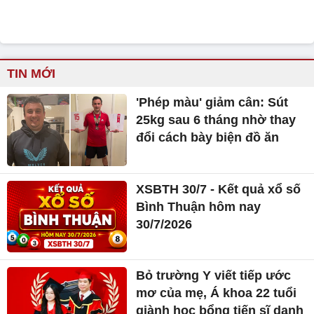
TIN MỚI
'Phép màu' giảm cân: Sút
25kg sau 6 tháng nhờ thay
đổi cách bày biện đồ ăn
XSBTH 30/7 - Kết quả xổ số
Bình Thuận hôm nay
30/7/2026
Bỏ trường Y viết tiếp ước
mơ của mẹ, Á khoa 22 tuổi
giành học bổng tiến sĩ danh