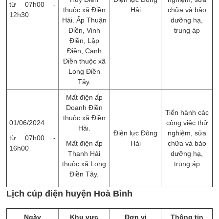
từ 07h00 -
thuộc xã Điền
Hải
chữa và bảo
12h30
Hải. Ấp Thuận
dưỡng hạ,
Điền, Vinh
trung áp
Điền, Lập
Điền, Canh
Điền thuộc xã
Long Điền
Tây.
Mất điện ấp
Doanh Điền
Tiến hành các
thuộc xã Điền
01/06/2024
công việc thử
Hải.
Điện lực Đông
nghiệm, sửa
từ 07h00 -
Mất điện ấp
Hải
chữa và bảo
16h00
Thanh Hải
dưỡng hạ,
thuộc xã Long
trung áp
Điền Tây.
Lịch cúp điện huyện Hoà Bình
Ngày
Khu vực
Đơn vị
Thông tin