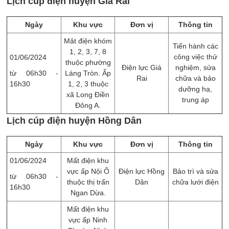
Lịch cúp điện huyện Giá Rai
Ngày
Khu vực
Đơn vị
Thông tin
Mât điện khóm
Tiến hành các
1, 2, 3, 7, 8
công việc thử
01/06/2024
thuộc phường
Điện lực Giá
nghiệm, sửa
từ 06h30 -
Láng Tròn. Ấp
Rai
chữa và bảo
16h30
1, 2, 3 thuộc
dưỡng hạ,
xã Long Điền
trung áp
Đông A.
Lịch cúp điện huyện Hồng Dân
Ngày
Khu vực
Đơn vị
Thông tin
01/06/2024
Mất điện khu
vực ấp Nội Ô
Điện lực Hồng
Bảo trì và sửa
từ 06h30 -
thuộc thị trấn
Dân
chữa lưới điện
16h30
Ngan Dừa.
Mất điện khu
vực ấp Ninh