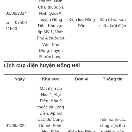
Phước, Ninh
Chài thuộc xã
01/06/2024
Ninh Quới A,
huyện Hồng
Điện lực Hồng
Bảo trì và sửa
từ 07h00 -
Dân. Khu vực
Dân
chữa lưới điện
11h00
ấp Mỹ 1, Vĩnh
Phú A thuộc xã
Vĩnh Phú
Đông, huyện
Phước Long.
Lịch cúp điện huyện Đông Hải
Ngày
Khu vực
Đơn vị
Thông tin
Mất điện ấp
Hòa 1, Đại
Điền, Hòa 2
thuộc xã Long
Điền. Ấp Gò
Cát, Bờ Cảng,
Tiến hành các
01/06/2024
Doanh Điền,
công việc thử
Huy Điền
Điện lực Đông
nghiệm, sửa