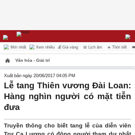
Mới nhất
Xem nhiều
💰 Giá vàng
📅 Lịch âm
☀️ Thời tiết

Văn hóa - Giải trí
Xuất bản ngày 20/06/2017 04:05 PM
Lễ tang Thiên vương Đài Loan:
Hàng nghìn người có mặt tiễn
đưa
Truyền thông cho biết tang lễ của diễn viên
Trư Ca Lượng có đông người tham dự nhất