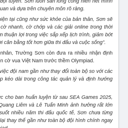
đội tuyển. Sơn luôn sẵn lòng cống hiến hết mình
quan và dựa trên chuyên môn rõ ràng.
iện tại cũng như sức khỏe của bản thân, Sơn sẽ
 cờ nhanh, cờ chớp và các giải online trong thời
n thuận lợi trong việc sắp xếp lịch trình, giảm bớt
hời cân bằng tốt hơn giữa thi đấu và cuộc sống”.
á nhân, Trường Sơn còn đưa ra nhiều nhận định
yển cờ vua Việt Nam trước thềm Olympiad.
việc đội nam gần như thay đổi toàn bộ so với các
p kéo dài trong công tác quản lý và định hướng
ước cho ban huấn luyện từ sau SEA Games 2025,
ư Quang Liêm và Lê Tuấn Minh ảnh hưởng rất lớn
suốt nhiều năm thi đấu quốc tế, Sơn chưa từng
lại thay thế gần như toàn bộ đội hình chính ngay