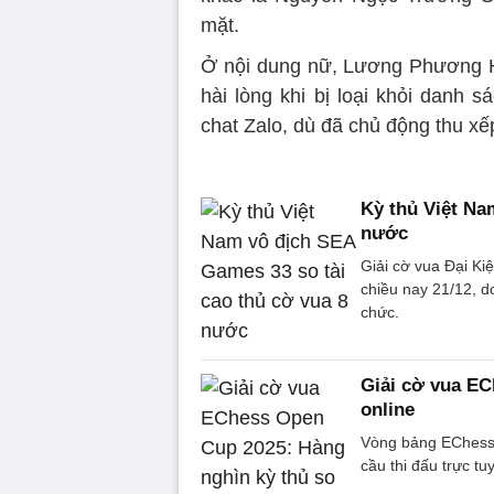
mặt.
Ở nội dung nữ, Lương Phương 
hài lòng khi bị loại khỏi danh
chat Zalo, dù đã chủ động thu xế
Kỳ thủ Việt Na
nước
Giải cờ vua Đại Ki
chiều nay 21/12, 
chức.
Giải cờ vua EC
online
Vòng bảng EChess 
cầu thi đấu trực tu