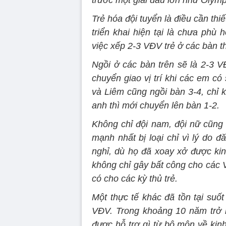
trước một giải đấu lớn như Olymp
Trẻ hóa đội tuyển là điều cần th
triển khai hiện tại là chưa phù
việc xếp 2-3 VĐV trẻ ở các bàn th
Ngồi ở các bàn trên sẽ là 2-3 V
chuyển giao vị trí khi các em có
và Liêm cũng ngồi bàn 3-4, chỉ 
anh thì mới chuyển lên bàn 1-2.
Không chỉ đội nam, đội nữ cũng
mạnh nhất bị loại chỉ vì lý do 
nghỉ, dù họ đã xoay xở được kinh
không chỉ gây bất công cho các 
có cho các kỳ thủ trẻ.
Một thực tế khác đã tồn tại suố
VĐV. Trong khoảng 10 năm trở l
được hỗ trợ gì từ bộ môn về kinh