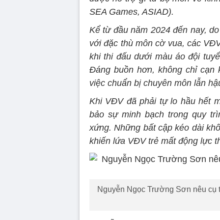
SEA Games, ASIAD).
Kể từ đầu năm 2024 đến nay, do 
với đặc thù môn cờ vua, các VĐ
khi thi đấu dưới màu áo đội tuy
Đáng buồn hơn, không chỉ cạn k
việc chuẩn bị chuyên môn lẫn hậ
Khi VĐV đã phải tự lo hầu hết 
bảo sự minh bạch trong quy trì
xứng. Những bất cập kéo dài khôn
khiến lứa VĐV trẻ mất động lực t
Nguyễn Ngọc Trường Sơn nêu cụ th