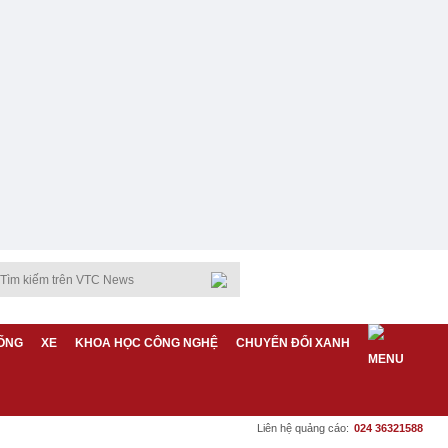
ỐNG
XE
KHOA HỌC CÔNG NGHỆ
CHUYỂN ĐỔI XANH
Liên hệ quảng cáo:
024 36321588