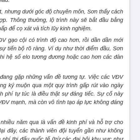
iad.
iết, nhưng dưới góc độ chuyên môn, Sơn thấy cách
 hợp. Thông thường, lộ trình này sẽ bắt đầu bằng
ấp để cọ xát và tích lũy kinh nghiệm.
ĐV gạo cội có trình độ cao hơn, rồi dần dần mới
 sự tiến bộ rõ ràng. Ví dụ như thời điểm đầu, Sơn
khi hệ số elo tương đương hoặc cao hơn các đàn
 đang gặp những vấn đề tương tự. Việc các VĐV
đăng ký muộn qua một quy trình gấp rút vào ngày
 phí tự túc là điều thật sự đáng tiếc.
Sự cố này
VĐV mạnh, mà còn vô tình tạo áp lực không đáng
t nhiều năm qua là vấn đề kinh phí và hỗ trợ cho
ại đây, các thành viên đội tuyển gần như không
 phí thi đấu quốc tế (trừ các đại hội khu vực như