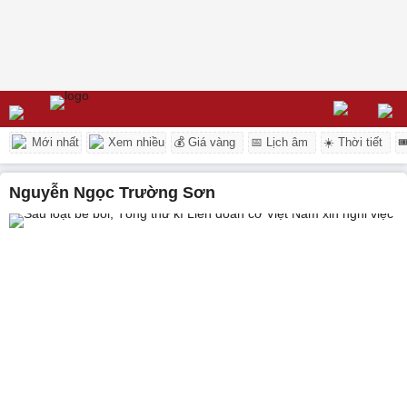
Mới nhất
Xem nhiều
💰 Giá vàng
📅 Lịch âm
☀️ Thời tiết

Nguyễn Ngọc Trường Sơn