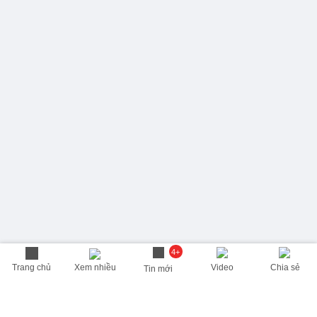
4+
Trang chủ
Xem nhiều
Video
Chia sẻ
Tin mới