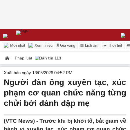
Mới nhất
Xem nhiều
💰 Giá vàng
📅 Lịch âm
☀️ Thời tiết

Pháp luật
Bản tin 113
Xuất bản ngày 13/05/2026 04:52 PM
Người đàn ông xuyên tạc, xúc
phạm cơ quan chức năng từng
chửi bới đánh đập mẹ
(VTC News) -
Trước khi bị khởi tố, bắt giam về
hành vi xuyên tạc, xúc phạm cơ quan chức