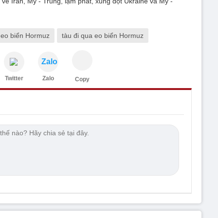
 về Iran, Mỹ - Trung, lạm phát, xung đột Ukraine và Mỹ -
eo biển Hormuz
tàu đi qua eo biển Hormuz
Zalo
Twitter
Zalo
Copy