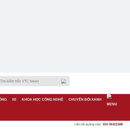
ỐNG
XE
KHOA HỌC CÔNG NGHỆ
CHUYỂN ĐỔI XANH
Liên hệ quảng cáo:
024 36321588