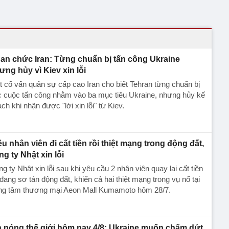
an chức Iran: Từng chuẩn bị tấn công Ukraine
ưng hủy vì Kiev xin lỗi
 cố vấn quân sự cấp cao Iran cho biết Tehran từng chuẩn bị
c cuộc tấn công nhằm vào ba mục tiêu Ukraine, nhưng hủy kế
ch khi nhận được "lời xin lỗi" từ Kiev.
ều nhân viên đi cất tiền rồi thiệt mạng trong động đất,
ng ty Nhật xin lỗi
g ty Nhật xin lỗi sau khi yêu cầu 2 nhân viên quay lại cất tiền
đang sơ tán động đất, khiến cả hai thiệt mạng trong vụ nổ tại
ung tâm thương mại Aeon Mall Kumamoto hôm 28/7.
n nóng thế giới hôm nay 4/8: Ukraine muốn chấm dứt