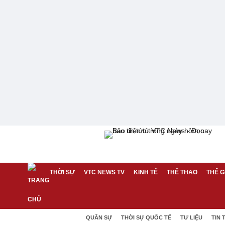
THỜI SỰ
VTC NEWS TV
KINH TẾ
THỂ THAO
THẾ G
QUÂN SỰ
THỜI SỰ QUỐC TẾ
TƯ LIỆU
TIN 