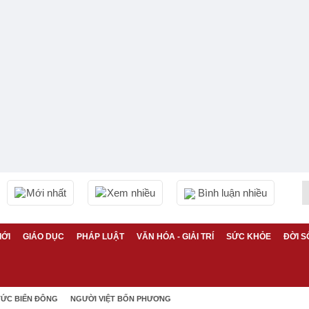
Mới nhất
Xem nhiều
Bình luận nhiều
IỚI
GIÁO DỤC
PHÁP LUẬT
VĂN HÓA - GIẢI TRÍ
SỨC KHỎE
ĐỜI S
TỨC BIỂN ĐÔNG
NGƯỜI VIỆT BỐN PHƯƠNG