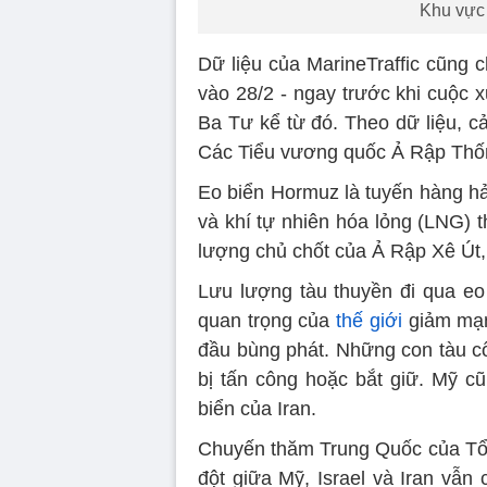
Khu vực 
Dữ liệu của MarineTraffic cũng 
vào 28/2 - ngay trước khi cuộc 
Ba Tư kể từ đó. Theo dữ liệu, 
Các Tiểu vương quốc Ả Rập Thốn
Eo biển Hormuz là tuyến hàng hả
và khí tự nhiên hóa lỏng (LNG) t
lượng chủ chốt của Ả Rập Xê Út, 
Lưu lượng tàu thuyền đi qua e
quan trọng của
thế giới
giảm mạnh
đầu bùng phát. Những con tàu c
bị tấn công hoặc bắt giữ. Mỹ cũ
biển của Iran.
Chuyến thăm Trung Quốc của Tổn
đột giữa Mỹ, Israel và Iran vẫn