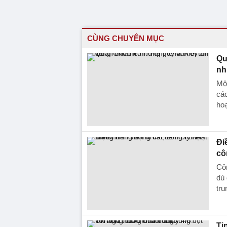
CÙNG CHUYÊN MỤC
Qu
nh
Một
cá
hoạ
Đi
cô
Côn
dù 
tr
Ti