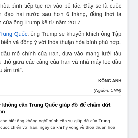
òa bình tiếp tục rơi vào bế tắc. Đây sẽ là cuộc
nh đạo hai nước sau hơn 6 tháng, đồng thời là
n của ông Trump kể từ năm 2017.
Trung Quốc
, ​​ông Trump sẽ khuyến khích ông Tập
 biển và đồng ý với thỏa thuận hòa bình phù hợp.
dầu mỏ chính của Iran, dựa vào mạng lưới tàu
u thô giữa các cảng của Iran và nhà máy lọc dầu
u ấm trà”.
KÔNG ANH
(Nguồn: CNN)
 không cần Trung Quốc giúp đỡ để chấm dứt
an
cho biết ông không nghĩ mình cần sự giúp đỡ của Trung
uộc chiến với Iran, ngay cả khi hy vọng về thỏa thuận hòa