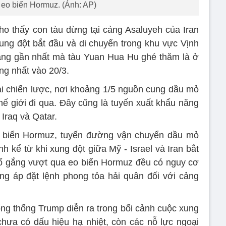
eo biển Hormuz. (Ảnh: AP)
cho thấy con tàu dừng tại cảng Asaluyeh của Iran
xung đột bắt đầu và di chuyển trong khu vực Vịnh
cảng gần nhất mà tàu Yuan Hua Hu ghé thăm là ở
g nhất vào 20/3.
i chiến lược, nơi khoảng 1/5 nguồn cung dầu mỏ
hế giới đi qua. Đây cũng là tuyến xuất khẩu năng
Iraq và Qatar.
o biển Hormuz, tuyến đường vận chuyển dầu mỏ
 kể từ khi xung đột giữa Mỹ - Israel và Iran bắt
ố gắng vượt qua eo biển Hormuz đều có nguy cơ
ng áp đặt lệnh phong tỏa hải quân đối với cảng
g thống Trump diễn ra trong bối cảnh cuộc xung
 chưa có dấu hiệu hạ nhiệt, còn các nỗ lực ngoại