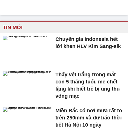
TIN MỚI
Chuyên gia Indonesia hết
lời khen HLV Kim Sang-sik
Thấy vệt trắng trong mắt
con 5 tháng tuổi, mẹ chết
lặng khi biết trẻ bị ung thư
võng mạc
Miền Bắc có nơi mưa rất to
trên 250mm và dự báo thời
tiết Hà Nội 10 ngày