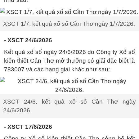
XSCT 1/7, kết quả xổ số Cần Thơ ngày 1/7/2026.
- XSCT 24/6/2026
Kết quả xổ số ngày 24/6/2026 do Công ty Xổ số
kiến thiết Cần Thơ mở thưởng có giải đặc biệt là
783007 và các hạng giải khác như sau:
XSCT 24/6, kết quả xổ số Cần Thơ ngày
24/6/2026.
- XSCT 17/6/2026
Công ty Xổ số kiến thiết Cần Thơ công bố kết