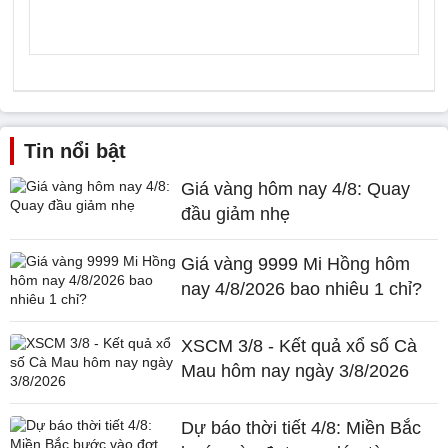
Tin nổi bật
Giá vàng hôm nay 4/8: Quay
đầu giảm nhẹ
Giá vàng 9999 Mi Hồng hôm
nay 4/8/2026 bao nhiêu 1 chỉ?
XSCM 3/8 - Kết quả xổ số Cà
Mau hôm nay ngày 3/8/2026
Dự báo thời tiết 4/8: Miền Bắc