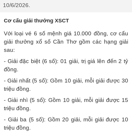
10/6/2026.
Cơ cấu giải thưởng XSCT
Với loại vé 6 số mệnh giá 10.000 đồng, cơ cấu
giải thưởng xổ số Cần Thơ gồm các hạng giải
sau:
- Giải đặc biệt (6 số): 01 giải, trị giá lên đến 2 tỷ
đồng.
- Giải nhất (5 số): Gồm 10 giải, mỗi giải được 30
triệu đồng.
- Giải nhì (5 số): Gồm 10 giải, mỗi giải được 15
triệu đồng.
- Giải ba (5 số): Gồm 20 giải, mỗi giải được 10
triệu đồng.