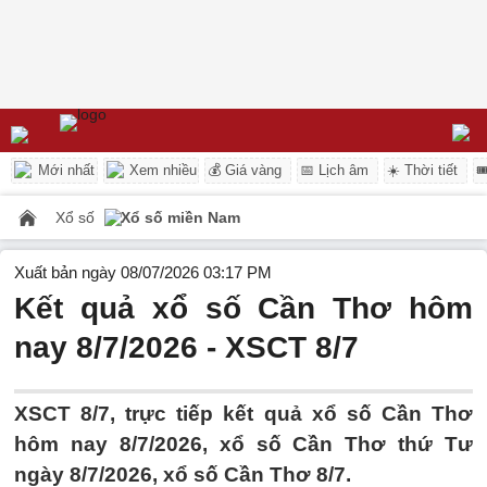
Mới nhất
Xem nhiều
💰 Giá vàng
📅 Lịch âm
☀️ Thời tiết

Xổ số
Xổ số miền Nam
Xuất bản ngày 08/07/2026 03:17 PM
Kết quả xổ số Cần Thơ hôm
nay 8/7/2026 - XSCT 8/7
XSCT 8/7, trực tiếp kết quả xổ số Cần Thơ
hôm nay 8/7/2026, xổ số Cần Thơ thứ Tư
ngày 8/7/2026, xổ số Cần Thơ 8/7.