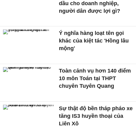
dầu cho doanh nghiệp,
người dân được lợi gì?
Ý nghĩa hàng loạt tên gọi
khác của kiệt tác 'Hồng lâu
mộng'
Toàn cảnh vụ hơn 140 điểm
10 môn Toán tại THPT
chuyên Tuyên Quang
Sự thật độ bền tháp pháo xe
tăng IS3 huyền thoại của
Liên Xô