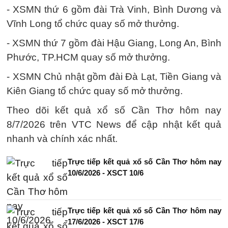
- XSMN thứ 6 gồm đài Trà Vinh, Bình Dương và
Vĩnh Long tổ chức quay số mở thưởng.
- XSMN thứ 7 gồm đài Hậu Giang, Long An, Bình
Phước, TP.HCM quay số mở thưởng.
- XSMN Chủ nhật gồm đài Đà Lạt, Tiền Giang và
Kiên Giang tổ chức quay số mở thưởng.
Theo dõi kết quả xổ số Cần Thơ hôm nay
8/7/2026 trên VTC News để cập nhật kết quả
nhanh và chính xác nhất.
Trực tiếp kết quả xổ số Cần Thơ hôm nay
10/6/2026 - XSCT 10/6
Trực tiếp kết quả xổ số Cần Thơ hôm nay
17/6/2026 - XSCT 17/6