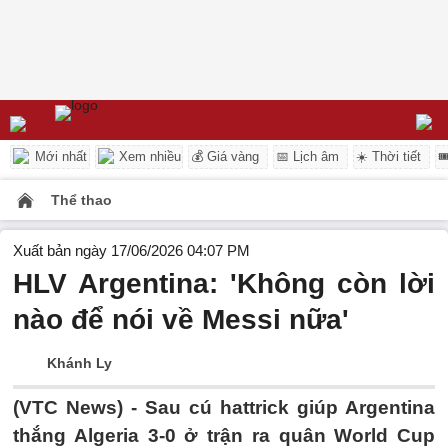
Mới nhất
Xem nhiều
💰 Giá vàng
📅 Lịch âm
☀️ Thời tiết

Thể thao
Xuất bản ngày 17/06/2026 04:07 PM
HLV Argentina: 'Không còn lời
nào để nói về Messi nữa'
Khánh Ly
(VTC News) -
Sau cú hattrick giúp Argentina
thắng Algeria 3-0 ở trận ra quân World Cup