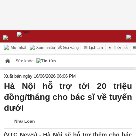
Mới nhất
Xem nhiều
💰 Giá vàng
📅 Lịch âm
☀️ Thời tiết

Sức khỏe
Tin tức
Xuất bản ngày 16/06/2026 06:06 PM
Hà Nội hỗ trợ tới 20 triệu
đồng/tháng cho bác sĩ về tuyến
dưới
Như Loan
(VTC News) -
Hà Nội sẽ hỗ trợ thêm cho bác