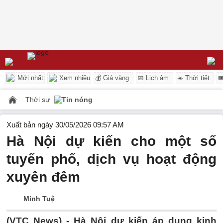
Mới nhất
Xem nhiều
💰 Giá vàng
📅 Lịch âm
☀️ Thời tiết

Thời sự
Tin nóng
Xuất bản ngày 30/05/2026 09:57 AM
Hà Nội dự kiến cho một số
tuyến phố, dịch vụ hoạt động
xuyên đêm
Minh Tuệ
(VTC News) -
Hà Nội dự kiến áp dụng kinh