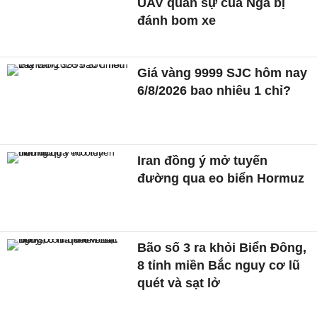
UAV quân sự của Nga bị
đánh bom xe
Giá vàng 9999 SJC hôm nay
6/8/2026 bao nhiêu 1 chỉ?
Iran đồng ý mở tuyến
đường qua eo biển Hormuz
Bão số 3 ra khỏi Biển Đông,
8 tỉnh miền Bắc nguy cơ lũ
quét và sạt lở