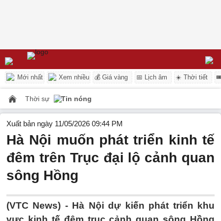
Mới nhất
Xem nhiều
💰 Giá vàng
📅 Lịch âm
☀️ Thời tiết

Thời sự
Tin nóng
Xuất bản ngày 11/05/2026 09:44 PM
Hà Nội muốn phát triển kinh tế
đêm trên Trục đại lộ cảnh quan
sông Hồng
(VTC News) -
Hà Nội dự kiến phát triển khu
vực kinh tế đêm trục cảnh quan sông Hồng