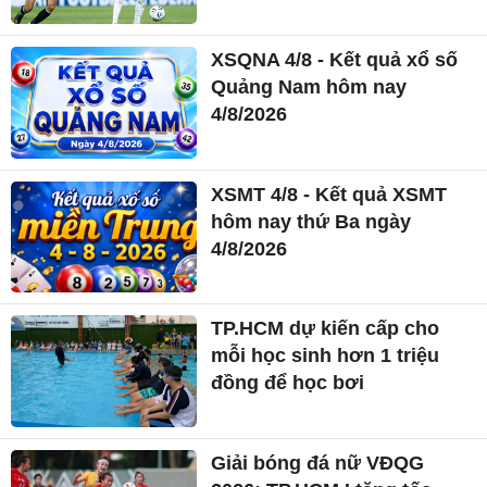
XSQNA 4/8 - Kết quả xổ số
Quảng Nam hôm nay
4/8/2026
XSMT 4/8 - Kết quả XSMT
hôm nay thứ Ba ngày
4/8/2026
TP.HCM dự kiến cấp cho
mỗi học sinh hơn 1 triệu
đồng để học bơi
Giải bóng đá nữ VĐQG