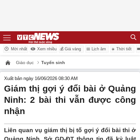
Mới nhất
Xem nhiều
💰 Giá vàng
📅 Lịch âm
☀️ Thời tiết

Giáo dục
Tuyển sinh
Xuất bản ngày 16/06/2026 08:30 AM
Giám thị gợi ý đổi bài ở Quảng
Ninh: 2 bài thi vẫn được công
nhận
Liên quan vụ giám thị bị tố gợi ý đổi bài thi ở
Quảng Ninh, Sở GD-ĐT thông tin đã kỷ luật