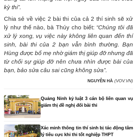
kỳ thi”.
Chia sẻ về việc 2 bài thi của cả 2 thí sinh sẽ xử
lý như thế nào, bà Thúy cho biết:
“Chúng tôi đã
xử lý xong, vụ việc này không liên quan đến thí
sinh, bài thi của 2 bạn vẫn bình thường. Bạn
Hùng được bố mẹ nhờ giám thị giúp đỡ nhưng đã
từ chối sự giúp đỡ nên chưa nhìn được bài của
bạn, bảo sửa câu sai cũng không sửa”.
NGUYỄN HÀ
(VOV.VN)
Quảng Ninh kỷ luật 3 cán bộ liên quan vụ
giám thị đề nghị đổi bài thi
Xác minh thông tin thí sinh bị tác động tâm
lý tiêu cực khi thi tốt nghiệp THPT