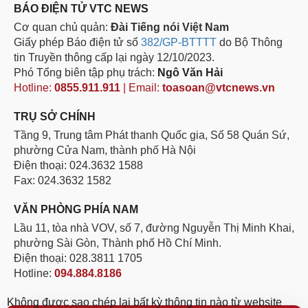
BÁO ĐIỆN TỬ VTC NEWS
Cơ quan chủ quản:
Đài Tiếng nói Việt Nam
Giấy phép Báo điện tử số
382/GP-BTTTT
do Bộ Thông
tin Truyền thông cấp lại ngày 12/10/2023.
Phó Tổng biên tập phụ trách:
Ngô Văn Hải
Hotline:
0855.911.911
| Email:
toasoan@vtcnews.vn
TRỤ SỞ CHÍNH
Tầng 9, Trung tâm Phát thanh Quốc gia, Số 58 Quán Sứ,
phường Cửa Nam, thành phố Hà Nội
Điện thoại: 024.3632 1588
Fax: 024.3632 1582
VĂN PHÒNG PHÍA NAM
Lầu 11, tòa nhà VOV, số 7, đường Nguyễn Thị Minh Khai,
phường Sài Gòn, Thành phố Hồ Chí Minh.
Điện thoại: 028.3811 1705
Hotline:
094.884.8186
Không được sao chép lại bất kỳ thông tin nào từ website