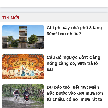
TIN MỚI
Chi phí xây nhà phố 3 tầng
50m² bao nhiêu?
Câu đố 'ngược đời': Càng
nóng càng co, 90% trả lời
sai
Dự báo thời tiết 4/8: Miền
Bắc bước vào đợt mưa lớn
từ chiều, có nơi mưa rất to