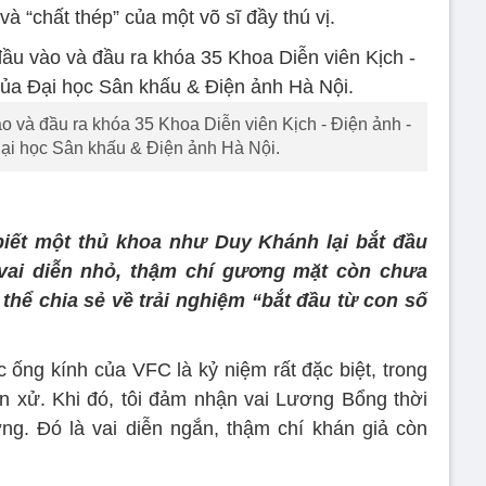
à “chất thép” của một võ sĩ đầy thú vị.
 và đầu ra khóa 35 Khoa Diễn viên Kịch - Điện ảnh -
ại học Sân khấu & Điện ảnh Hà Nội.
biết một thủ khoa như Duy Khánh lại bắt đầu
 vai diễn nhỏ, thậm chí gương mặt còn chưa
thể chia sẻ về trải nghiệm “bắt đầu từ con số
 ống kính của VFC là kỷ niệm rất đặc biệt, trong
n xử. Khi đó, tôi đảm nhận vai Lương Bổng thời
ng. Đó là vai diễn ngắn, thậm chí khán giả còn