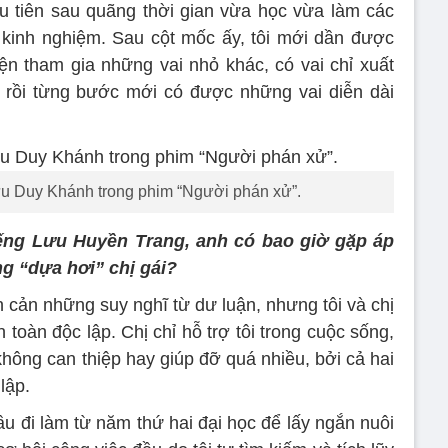
đầu tiên sau quãng thời gian vừa học vừa làm các
 kinh nghiệm. Sau cột mốc ấy, tôi mới dần được
iện tham gia những vai nhỏ khác, có vai chỉ xuất
 rồi từng bước mới có được những vai diễn dài
Lưu Duy Khánh trong phim “Người phán xử”.
 tiếng Lưu Huyền Trang, anh có bao giờ gặp áp
g “dựa hơi” chị gái?
 cản những suy nghĩ từ dư luận, nhưng tôi và chị
oàn độc lập. Chị chỉ hỗ trợ tôi trong cuộc sống,
hông can thiệp hay giúp đỡ quá nhiều, bởi cả hai
lập.
ầu đi làm từ năm thứ hai đại học để lấy ngắn nuôi