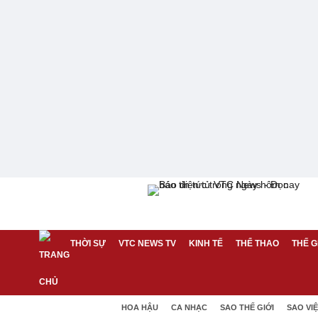
THỜI SỰ
VTC NEWS TV
KINH TẾ
THỂ THAO
THẾ G
HOA HẬU
CA NHẠC
SAO THẾ GIỚI
SAO VI