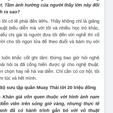
ệt. Tầm ảnh hưởng của người thầy lớn này đối
h ra sao?
tôi có lẽ phải đến 99%. Thầy không chỉ là giảng
uật biểu diễn mà với tôi và nhiều học trò khác,
ếu chị gái là người đưa tôi đến với nghề thì cố
 cho tôi ngọn lửa để theo đuổi và bám trụ với
 luôn khắc cốt ghi tâm: Đừng bao giờ hỏi nghệ
ải hỏi ta đã cống hiến được gì cho nghệ thuật.
n chọn hay nề hà vai diễn. Chỉ cần có cơ hội, tôi
m túc và hết mình.
Bộ sưu tập quần Muay Thái tới 20 triệu đồng
- Khán giả vốn quen thuộc với hình ảnh nam
diễn viên trên sóng giờ vàng, nhưng thực tế
anh đã có hành trình gắn bó với võ thuật