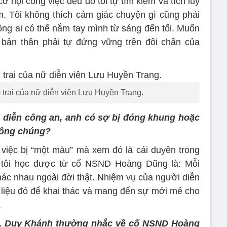
ơ hội công việc đều do tôi tự tìm kiếm và tích lũy
êm. Tôi không thích cảm giác chuyện gì cũng phải
ng ai có thể nắm tay mình từ sáng đến tối. Muốn
ĩ bản thân phải tự đứng vững trên đôi chân của
trai của nữ diễn viên Lưu Huyền Trang.
 diễn công an, anh có sợ bị đóng khung hoặc
công chúng?
 việc bị “một màu” mà xem đó là cái duyên trong
tôi học được từ cố NSND Hoàng Dũng là: Mỗi
hác nhau ngoài đời thật. Nhiệm vụ của người diễn
 liệu đó để khai thác và mang đến sự mới mẻ cho
.
ện, Duy Khánh thường nhắc về cố NSND Hoàng