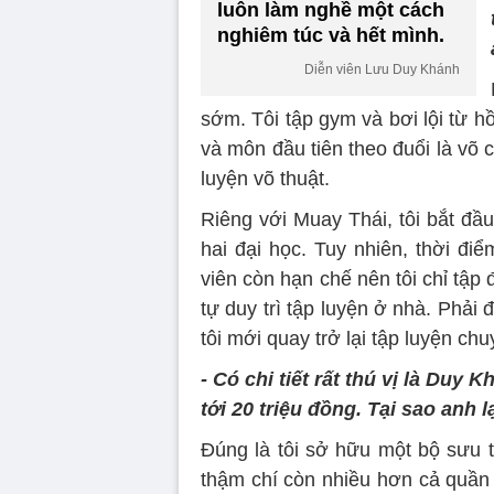
luôn làm nghề một cách
nghiêm túc và hết mình.
Diễn viên Lưu Duy Khánh
sớm. Tôi tập gym và bơi lội từ h
và môn đầu tiên theo đuổi là võ 
luyện võ thuật.
Riêng với Muay Thái, tôi bắt đầ
hai đại học. Tuy nhiên, thời điể
viên còn hạn chế nên tôi chỉ tập
tự duy trì tập luyện ở nhà. Phả
tôi mới quay trở lại tập luyện chu
- Có chi tiết rất thú vị là Duy
tới 20 triệu đồng. Tại sao anh 
Đúng là tôi sở hữu một bộ sưu t
thậm chí còn nhiều hơn cả quần 