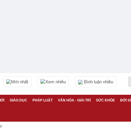
Mới nhất
Xem nhiều
Bình luận nhiều
IỚI
GIÁO DỤC
PHÁP LUẬT
VĂN HÓA - GIẢI TRÍ
SỨC KHỎE
ĐỜI S
ỆT