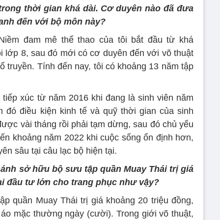
trong thời gian khá dài. Cơ duyên nào đã đưa
anh đến với bộ môn này?
Niềm đam mê thể thao của tôi bắt đầu từ khá
ồi lớp 8, sau đó mới có cơ duyên đến với võ thuật
cổ truyền. Tính đến nay, tôi có khoảng 13 năm tập
u tiếp xúc từ năm 2016 khi đang là sinh viên năm
m đó điều kiện kinh tế và quỹ thời gian của sinh
 được vài tháng rồi phải tạm dừng, sau đó chủ yếu
i đến khoảng năm 2022 khi cuộc sống ổn định hơn,
yên sâu tại câu lạc bộ hiện tại.
 Khánh sở hữu bộ sưu tập quần Muay Thái trị giá
lại đầu tư lớn cho trang phục như vậy?
ập quần Muay Thái trị giá khoảng 20 triệu đồng,
áo mặc thường ngày (cười). Trong giới võ thuật,