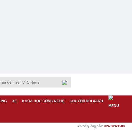
ỐNG
XE
KHOA HỌC CÔNG NGHỆ
CHUYỂN ĐỔI XANH
Liên hệ quảng cáo:
024 36321588