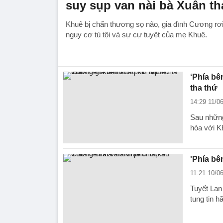
suy sụp van nài bà Xuân th
Khuê bị chấn thương sọ não, gia đình Cương rơi
nguy cơ tù tội và sự cự tuyệt của mẹ Khuê.
‘Phía bê
tha thứ
14:29 11/0
Sau những
hòa với Kh
'Phía bê
11:21 10/0
Tuyết Lan
tung tin h