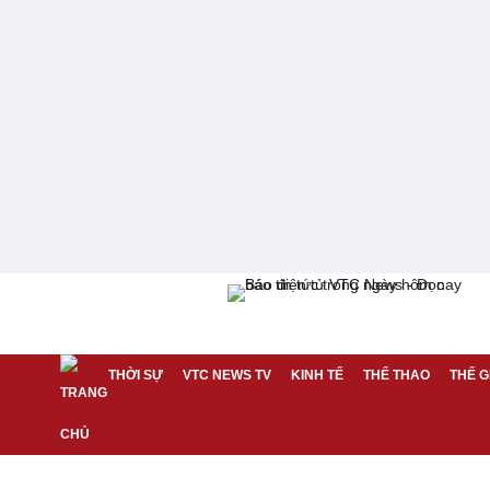
THỜI SỰ
VTC NEWS TV
KINH TẾ
THỂ THAO
THẾ G