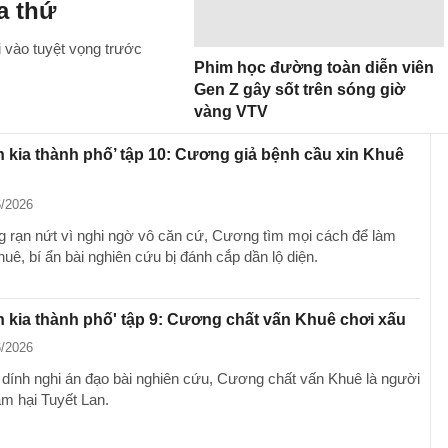
a thứ
 vào tuyệt vọng trước
Phim học đường toàn diễn viên
Gen Z gây sốt trên sóng giờ
vàng VTV
n kia thành phố’ tập 10: Cương giả bệnh cầu xin Khuê
6/2026
 rạn nứt vì nghi ngờ vô căn cứ, Cương tìm mọi cách để làm
uê, bí ẩn bài nghiên cứu bị đánh cắp dần lộ diện.
n kia thành phố' tập 9: Cương chất vấn Khuê chơi xấu
6/2026
 dính nghi án đạo bài nghiên cứu, Cương chất vấn Khuê là người
ãm hại Tuyết Lan.