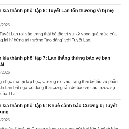
n kia thành phố' tập 8: Tuyết Lan tổn thương vì bị mẹ
6/2026
 Tuyết Lan rơi vào trạng thái bế tắc vì sự kỳ vọng quá mức của
 lại hí hửng tại trường "tạo dáng" với Tuyết Lan.
n kia thành phố' tập 7: Lan thẳng thừng bảo vệ bạn
ái
6/2026
 nhục mạ tại lớp học, Cương rơi vào trạng thái bế tắc và phẫn
 khi Lan bất ngờ có động thái cứng rắn để bảo vệ cậu trước sự
 của Thái
n kia thành phố' tập 6: Khuê cảnh báo Cương bị Tuyết
dụng
6/2026
hệ giữa Khuê và Cương có nguy cơ rạn nứt khi Khuê cảnh báo