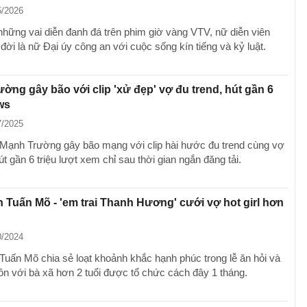
5/2026
những vai diễn đanh đá trên phim giờ vàng VTV, nữ diễn viên
đời là nữ Đại úy công an với cuộc sống kín tiếng và kỷ luật.
ờng gây bão với clip 'xử đẹp' vợ đu trend, hút gần 6
ews
7/2025
 Mạnh Trường gây bão mạng với clip hài hước đu trend cùng vợ
út gần 6 triệu lượt xem chỉ sau thời gian ngắn đăng tải.
n Tuấn Mõ - 'em trai Thanh Hương' cưới vợ hot girl hơn
0/2024
 Tuấn Mõ chia sẻ loạt khoảnh khắc hạnh phúc trong lễ ăn hỏi và
hôn với bà xã hơn 2 tuổi được tổ chức cách đây 1 tháng.