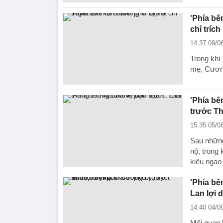
'Phía bê
chỉ trích
14:37 09/0
Trong khi
mẹ, Cương
'Phía bê
trước Th
15:35 05/0
Sau những
nộ, trong
kiêu ngạo
'Phía bê
Lan lợi 
14:40 04/0
Mối quan 