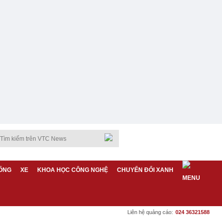
ỐNG
XE
KHOA HỌC CÔNG NGHỆ
CHUYỂN ĐỔI XANH
Liên hệ quảng cáo:
024 36321588