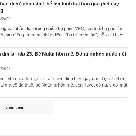
phản diện' phim Việt, hễ lên hình là khán giả ghét cay
ng
4/2022
ng vai phản diện trong nhiều bộ phim VFC, tên tuổi họ gắn liền
ệt danh “ông trùm vai phản diện”, “bà trùm vai ác”, hễ xuất hiện
 tìm lại' tập 23: Bé Ngân hôn mê, Đồng nghẹn ngào nói
7/2021
m "Mùa hoa tìm lại" có rất nhiều diễn biến gay cấn, Lệ sẽ ở bên
rai mà cô đẻ thuê, bé Ngân bị hôn mê, còn Tuyết có nguy cơ mất
Xem thêm