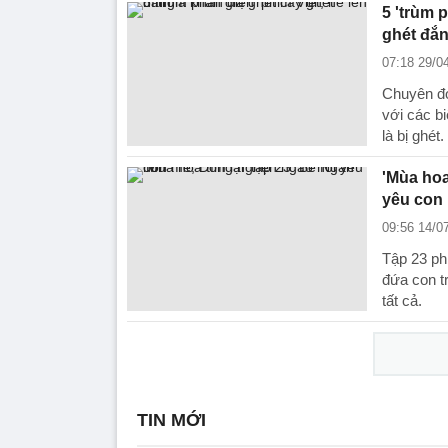
5 'trùm 
ghét đắ
07:18 29/0
Chuyên đó
với các bi
là bị ghét.
'Mùa hoa
yêu con
09:56 14/0
Tập 23 phi
đứa con t
tất cả.
TIN MỚI