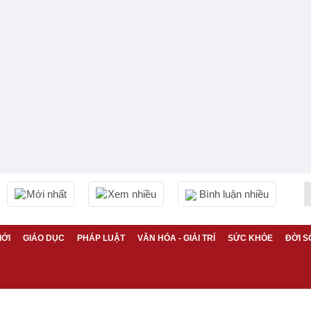
Mới nhất
Xem nhiều
Bình luận nhiều
IỚI
GIÁO DỤC
PHÁP LUẬT
VĂN HÓA - GIẢI TRÍ
SỨC KHỎE
ĐỜI S