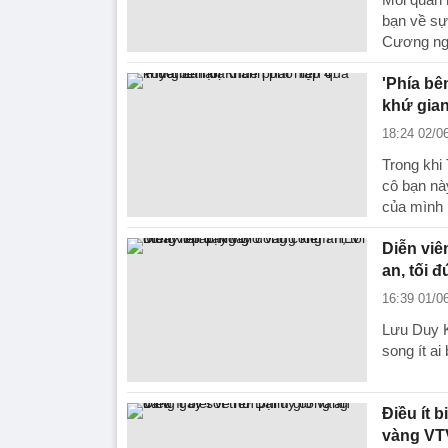
bạn về sự 
Cương nga
'Phía bê
khứ gian
18:24 02/0
Trong khi
cô bạn nà
của mình 
Diễn viê
an, tối 
16:39 01/0
Lưu Duy K
song ít a
Điều ít 
vàng VT