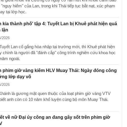
"nguy hiểm" của Lan, trong khi Thái tiếp tục bắt nạt, xúc phạm
y tại lớp học.
n kia thành phố' tập 4: Tuyết Lan bị Khuê phát hiện quá
 lận
6/2026
 Tuyết Lan cố gắng hòa nhập tại trường mới, thì Khuê phát hiện
y chính là người đã "đánh cắp" công trình nghiên cứu khoa học
năm ngoái.
n phim giờ vàng kiêm HLV Muay Thái: Ngày đóng công
đứng lớp dạy võ
6/2026
hánh là gương mặt quen thuộc của loạt phim giờ vàng VTV
i biết anh còn có 10 năm khổ luyện cùng bộ môn Muay Thái.
biết về nữ Đại úy công an đang gây sốt trên phim giờ
V