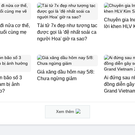
Chuyên gia In
đi nửa cơ thể,
Tài tử 7x đẹp như tượng tạc
lời khen HLV 
 tuổi cùng mẹ
được gọi là 'đệ nhất soái ca
người Hoa' giờ ra sao?
Giá xăng dầu hôm nay 5/8:
n bão số 3
Ai đứng sau 
Chưa ngừng giảm
Nam bị ảnh
đồng diễn gây 
o?
Grand Vietna
Xem thêm