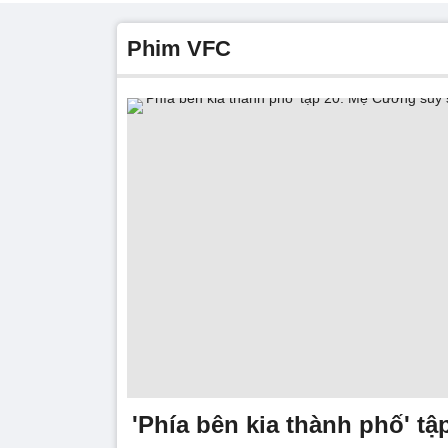
phim VFC
'Phía bên kia thành phố' t