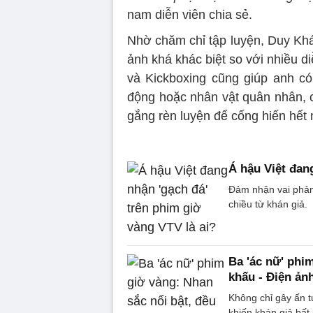
nam diễn viên chia sẻ.
Nhờ chăm chỉ tập luyện, Duy Khá
ảnh khá khác biệt so với nhiều di
và Kickboxing cũng giúp anh có
động hoặc nhân vật quân nhân, c
gắng rèn luyện để cống hiến hết 
Á hậu Việt đan
Đảm nhận vai phản 
chiều từ khán giả.
Ba 'ác nữ' phi
khấu - Điện ản
Không chỉ gây ấn t
khiến khán giả bất