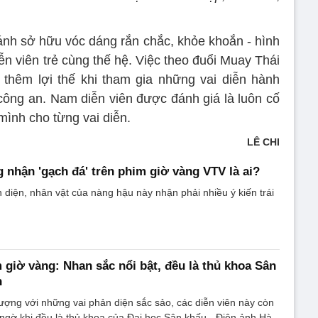
nh sở hữu vóc dáng rắn chắc, khỏe khoắn - hình
ễn viên trẻ cùng thế hệ. Việc theo đuổi Muay Thái
 thêm lợi thế khi tham gia những vai diễn hành
ông an. Nam diễn viên được đánh giá là luôn cố
mình cho từng vai diễn.
LÊ CHI
g nhận 'gạch đá' trên phim giờ vàng VTV là ai?
diện, nhân vật của nàng hậu này nhận phải nhiều ý kiến trái
m giờ vàng: Nhan sắc nổi bật, đều là thủ khoa Sân
h
ượng với những vai phản diện sắc sảo, các diễn viên này còn
 ngờ khi đều là thủ khoa của Đại học Sân khấu - Điện ảnh Hà