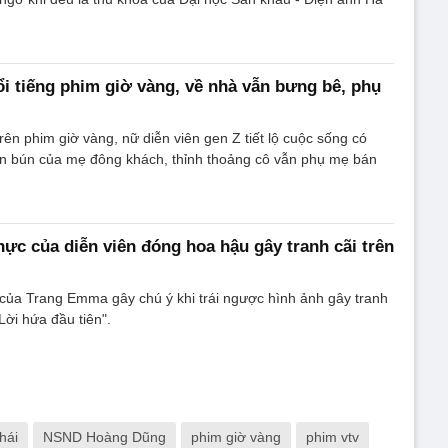
ổi tiếng phim giờ vàng, về nhà vẫn bưng bê, phụ
rên phim giờ vàng, nữ diễn viên gen Z tiết lộ cuộc sống có
uán bún của mẹ đông khách, thỉnh thoảng cô vẫn phụ mẹ bán
hực của diễn viên đóng hoa hậu gây tranh cãi trên
của Trang Emma gây chú ý khi trái ngược hình ảnh gây tranh
Lời hứa đầu tiên".
hái
NSND Hoàng Dũng
phim giờ vàng
phim vtv