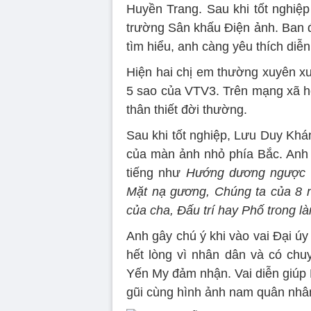
Huyền Trang. Sau khi tốt nghiệp
trường Sân khấu Điện ảnh. Ban đ
tìm hiểu, anh càng yêu thích diễ
Hiện hai chị em thường xuyên xu
5 sao của VTV3. Trên mạng xã hộ
thân thiết đời thường.
Sau khi tốt nghiệp, Lưu Duy Kh
của màn ảnh nhỏ phía Bắc. Anh g
tiếng như
Hướng dương ngược nắ
Mặt nạ gương, Chúng ta của 8 
của cha, Đấu trí hay Phố trong l
Anh gây chú ý khi vào vai Đại ú
hết lòng vì nhân dân và có chu
Yến My đảm nhận. Vai diễn giúp 
gũi cùng hình ảnh nam quân nh