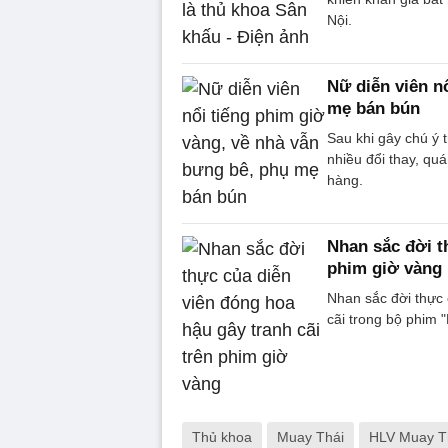
Nội.
Nữ diễn viên n
mẹ bán bún
Sau khi gây chú ý t
nhiều đổi thay, q
hàng.
Nhan sắc đời t
phim giờ vàng
Nhan sắc đời thực 
cãi trong bộ phim "
Thủ khoa
Muay Thái
HLV Muay T