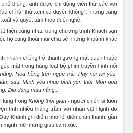
 phổ thông, anh được chị động viên thử sức với
ầu chỉ là “thử xem có duyên không”, nhưng càng
n xuất và quyết tâm theo đuổi nghề.
ất hiện cùng nhau trong chương trình Khách sạn
i, họ cũng thoải mái chia sẻ những khoảnh khắc
ánh nhanh chóng trở thành gương mặt quen thuộc
óp mặt trong hàng loạt bộ phim truyền hình nổi
ng, Hoa hồng trên ngực trái, Hãy nói lời yêu,
năm sau, Mình yêu nhau bình yên thôi, Món quà
àng, Dịu dàng màu nắng...
y Hùng trong
Không thời gian
- người chiến sĩ luôn
yện tình nhiều thăng trầm với nhân vật Hạnh do
Duy Khánh ghi điểm nhờ lối diễn chân thành, gần
ân mạnh mẽ nhưng giàu cảm xúc.