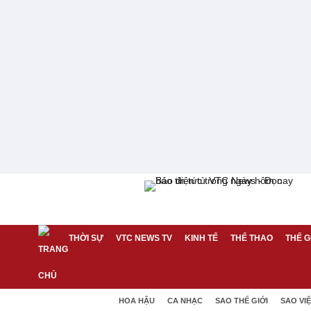
THỜI SỰ
VTC NEWS TV
KINH TẾ
THỂ THAO
THẾ G
HOA HẬU
CA NHẠC
SAO THẾ GIỚI
SAO VI