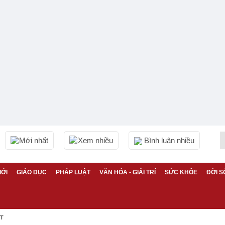
Mới nhất
Xem nhiều
Bình luận nhiều
IỚI
GIÁO DỤC
PHÁP LUẬT
VĂN HÓA - GIẢI TRÍ
SỨC KHỎE
ĐỜI S
ỆT