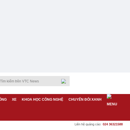
ỐNG
XE
KHOA HỌC CÔNG NGHỆ
CHUYỂN ĐỔI XANH
Liên hệ quảng cáo:
024 36321588