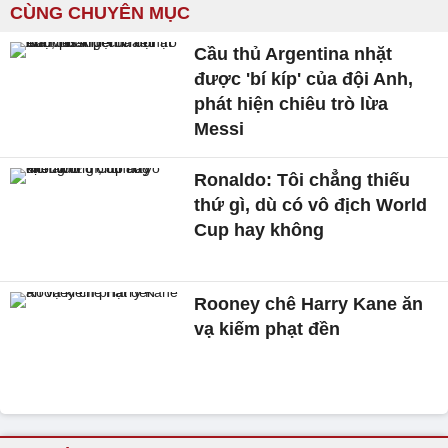
CÙNG CHUYÊN MỤC
Cầu thủ Argentina nhặt
được 'bí kíp' của đội Anh,
phát hiện chiêu trò lừa
Messi
Ronaldo: Tôi chẳng thiếu
thứ gì, dù có vô địch World
Cup hay không
Rooney chê Harry Kane ăn
vạ kiếm phạt đền