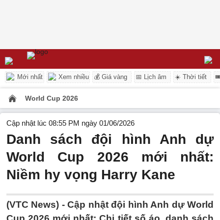
Mới nhất
Xem nhiều
💰 Giá vàng
📅 Lịch âm
☀️ Thời tiết

World Cup 2026
Cập nhật lúc 08:55 PM ngày 01/06/2026
Danh sách đội hình Anh dự
World Cup 2026 mới nhất:
Niềm hy vọng Harry Kane
(VTC News) -
Cập nhật đội hình Anh dự World
Cup 2026 mới nhất: Chi tiết số áo, danh sách