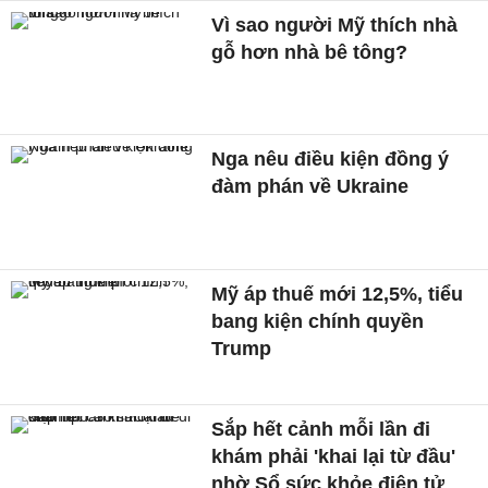
Vì sao người Mỹ thích nhà
gỗ hơn nhà bê tông?
Nga nêu điều kiện đồng ý
đàm phán về Ukraine
Mỹ áp thuế mới 12,5%, tiểu
bang kiện chính quyền
Trump
Sắp hết cảnh mỗi lần đi
khám phải 'khai lại từ đầu'
nhờ Sổ sức khỏe điện tử