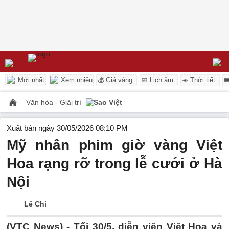
Mới nhất
Xem nhiều
💰 Giá vàng
📅 Lịch âm
☀️ Thời tiết

Văn hóa - Giải trí
Sao Việt
Xuất bản ngày 30/05/2026 08:10 PM
Mỹ nhân phim giờ vàng Việt
Hoa rạng rỡ trong lễ cưới ở Hà
Nội
Lê Chi
(VTC News) -
Tối 30/5, diễn viên Việt Hoa và