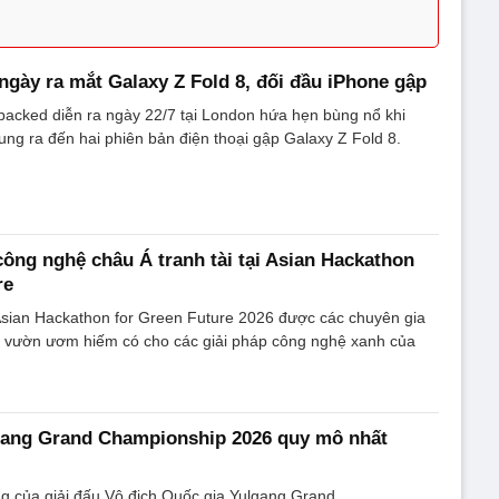
gày ra mắt Galaxy Z Fold 8, đối đầu iPhone gập
packed diễn ra ngày 22/7 tại London hứa hẹn bùng nổ khi
ng ra đến hai phiên bản điện thoại gập Galaxy Z Fold 8.
 công nghệ châu Á tranh tài tại Asian Hackathon
re
Asian Hackathon for Green Future 2026 được các chuyên gia
là vườn ươm hiếm có cho các giải pháp công nghệ xanh của
gang Grand Championship 2026 quy mô nhất
g của giải đấu Vô địch Quốc gia Yulgang Grand