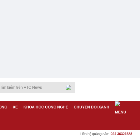
ỐNG
XE
KHOA HỌC CÔNG NGHỆ
CHUYỂN ĐỔI XANH
Liên hệ quảng cáo:
024 36321588