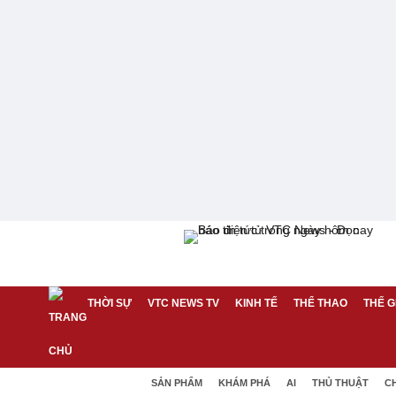
THỜI SỰ
VTC NEWS TV
KINH TẾ
THỂ THAO
THẾ G
SẢN PHẨM
KHÁM PHÁ
AI
THỦ THUẬT
C