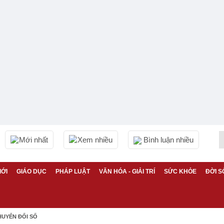
Mới nhất
Xem nhiều
Bình luận nhiều
IỚI
GIÁO DỤC
PHÁP LUẬT
VĂN HÓA - GIẢI TRÍ
SỨC KHỎE
ĐỜI S
HUYỂN ĐỔI SỐ