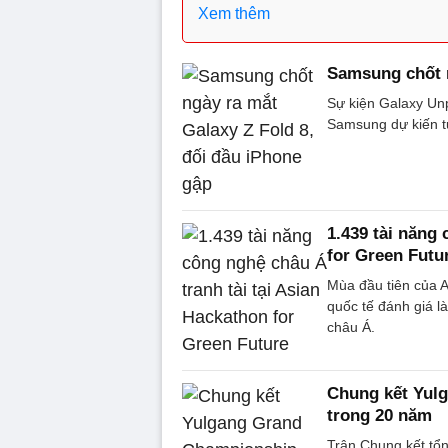
Xem thêm
Samsung chốt n
Sự kiện Galaxy Un
Samsung dự kiến tu
1.439 tài năng
for Green Futu
Mùa đầu tiên của 
quốc tế đánh giá 
châu Á.
Chung kết Yul
trong 20 năm
Trận Chung kết tổn