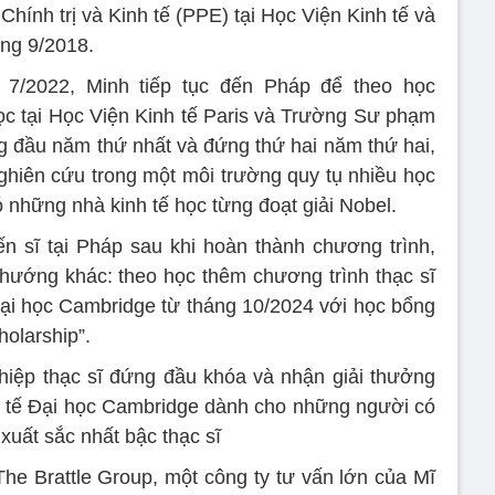
Chính trị và Kinh tế (PPE) tại Học Viện Kinh tế và
áng 9/2018.
 7/2022, Minh tiếp tục đến Pháp để theo học
học tại Học Viện Kinh tế Paris và Trường Sư phạm
g đầu năm thứ nhất và đứng thứ hai năm thứ hai,
nghiên cứu trong một môi trường quy tụ nhiều học
ó những nhà kinh tế học từng đoạt giải Nobel.
ến sĩ tại Pháp sau khi hoàn thành chương trình,
hướng khác: theo học thêm chương trình thạc sĩ
 Đại học Cambridge từ tháng 10/2024 với học bổng
olarship”.
hiệp thạc sĩ đứng đầu khóa và nhận giải thưởng
h tế Đại học Cambridge dành cho những người có
xuất sắc nhất bậc thạc sĩ
The Brattle Group, một công ty tư vấn lớn của Mĩ