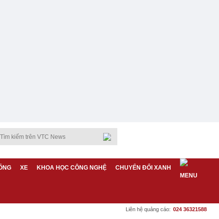
ỐNG
XE
KHOA HỌC CÔNG NGHỆ
CHUYỂN ĐỔI XANH
Liên hệ quảng cáo:
024 36321588