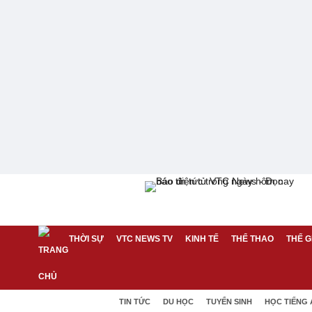
THỜI SỰ
VTC NEWS TV
KINH TẾ
THỂ THAO
THẾ G
TIN TỨC
DU HỌC
TUYỂN SINH
HỌC TIẾNG