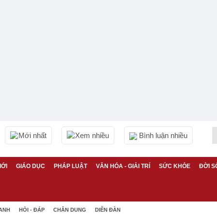
Mới nhất
Xem nhiều
Bình luận nhiều
IỚI
GIÁO DỤC
PHÁP LUẬT
VĂN HÓA - GIẢI TRÍ
SỨC KHỎE
ĐỜI S
 ANH
HỎI - ĐÁP
CHÂN DUNG
DIỄN ĐÀN