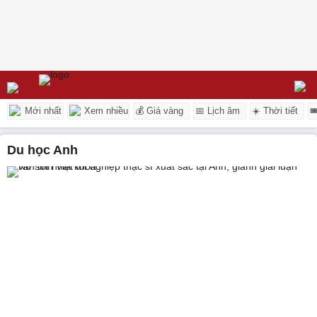
Mới nhất
Xem nhiều
💰 Giá vàng
📅 Lịch âm
☀️ Thời tiết

du học Anh