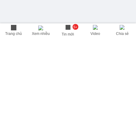
5+
Trang chủ
Xem nhiều
Video
Chia sẻ
Tin mới
THÔNG TIN HỮU ÍCH
Cập nhật nhanh các thông tin được quan tâm mỗi ngày