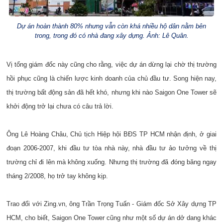
Dự án hoàn thành 80% nhưng vẫn còn khá nhiều hộ dân nằm bên
trong, trong đó có nhà đang xây dựng. Ảnh: Lê Quân.
Vị tổng giám đốc này cũng cho rằng, việc dự án dừng lại chờ thị trường
hồi phục cũng là chiến lược kinh doanh của chủ đầu tư. Song hiện nay,
thị trường bất động sản đã hết khó, nhưng khi nào Saigon One Tower sẽ
khởi động trở lại chưa có câu trả lời.
Ông Lê Hoàng Châu, Chủ tịch Hiệp hội BĐS TP HCM nhận định, ở giai
đoạn 2006-2007, khi đầu tư tòa nhà này, nhà đầu tư ảo tưởng về thị
trường chỉ đi lên mà không xuống. Nhưng thị trường đã đóng băng ngay
tháng 2/2008, họ trở tay không kịp.
Trao đổi với Zing.vn, ông Trần Trọng Tuấn - Giám đốc Sở Xây dựng TP
HCM, cho biết, Saigon One Tower cũng như một số dự án dở dang khác