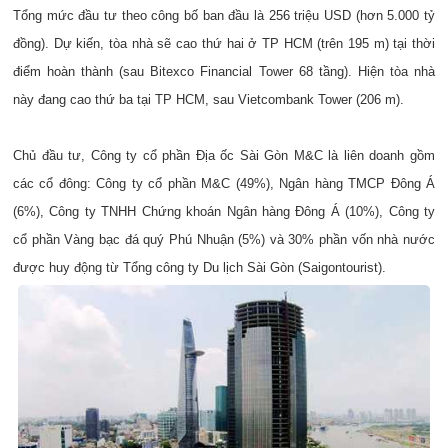
Tổng mức đầu tư theo công bố ban đầu là 256 triệu USD (hơn 5.000 tỷ
đồng). Dự kiến, tòa nhà sẽ cao thứ hai ở TP HCM (trên 195 m) tại thời
điểm hoàn thành (sau Bitexco Financial Tower 68 tầng). Hiện tòa nhà
này đang cao thứ ba tại TP HCM, sau Vietcombank Tower (206 m).
Chủ đầu tư, Công ty cổ phần Địa ốc Sài Gòn M&C là liên doanh gồm
các cổ đông: Công ty cổ phần M&C (49%), Ngân hàng TMCP Đông Á
(6%), Công ty TNHH Chứng khoán Ngân hàng Đông Á (10%), Công ty
cổ phần Vàng bạc đá quý Phú Nhuận (5%) và 30% phần vốn nhà nước
được huy động từ Tổng công ty Du lịch Sài Gòn (Saigontourist).