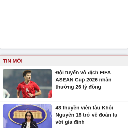
TIN MỚI
Đội tuyển vô địch FIFA
ASEAN Cup 2026 nhận
thưởng 26 tỷ đồng
48 thuyền viên tàu Khôi
Nguyên 18 trở về đoàn tụ
với gia đình