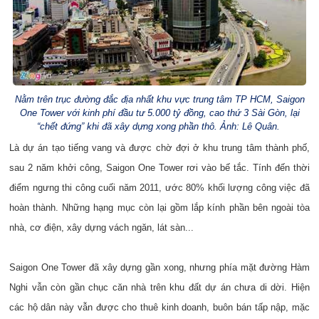
Nằm trên trục đường đắc địa nhất khu vực trung tâm TP HCM, Saigon
One Tower với kinh phí đầu tư 5.000 tỷ đồng, cao thứ 3 Sài Gòn, lại
“chết đứng” khi đã xây dựng xong phần thô. Ảnh: Lê Quân.
Là dự án tạo tiếng vang và được chờ đợi ở khu trung tâm thành phố,
sau 2 năm khởi công, Saigon One Tower rơi vào bế tắc. Tính đến thời
điểm ngưng thi công cuối năm 2011, ước 80% khối lượng công việc đã
hoàn thành. Những hạng mục còn lại gồm lắp kính phần bên ngoài tòa
nhà, cơ điện, xây dựng vách ngăn, lát sàn...
Saigon One Tower đã xây dựng gần xong, nhưng phía mặt đường Hàm
Nghi vẫn còn gần chục căn nhà trên khu đất dự án chưa di dời. Hiện
các hộ dân này vẫn được cho thuê kinh doanh, buôn bán tấp nập, mặc