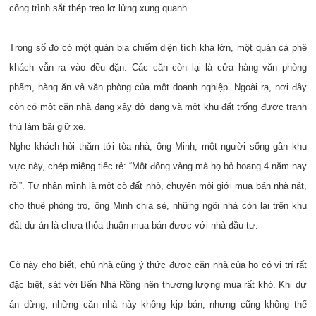
công trình sắt thép treo lơ lửng xung quanh.
Trong số đó có một quán bia chiếm diện tích khá lớn, một quán cà phê
khách vẫn ra vào đều đặn. Các căn còn lại là cửa hàng văn phòng
phẩm, hàng ăn và văn phòng của một doanh nghiệp. Ngoài ra, nơi đây
còn có một căn nhà đang xây dở dang và một khu đất trống được tranh
thủ làm bãi giữ xe.
Nghe khách hỏi thăm tới tòa nhà, ông Minh, một người sống gần khu
vực này, chép miệng tiếc rẻ: “Một đống vàng mà họ bỏ hoang 4 năm nay
rồi”. Tự nhận mình là một cò đất nhỏ, chuyên môi giới mua bán nhà nát,
cho thuê phòng trọ, ông Minh chia sẻ, những ngôi nhà còn lại trên khu
đất dự án là chưa thỏa thuận mua bán được với nhà đầu tư.
Cò này cho biết, chủ nhà cũng ý thức được căn nhà của họ có vị trí rất
đặc biệt, sát với Bến Nhà Rồng nên thương lượng mua rất khó. Khi dự
án dừng, những căn nhà này không kịp bán, nhưng cũng không thể