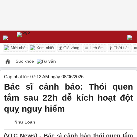
Mới nhất
Xem nhiều
💰 Giá vàng
📅 Lịch âm
☀️ Thời tiết

Sức khỏe
Tư vấn
Cập nhật lúc 07:12 AM ngày 08/06/2026
Bác sĩ cảnh báo: Thói quen
tắm sau 22h dễ kích hoạt đột
quỵ nguy hiểm
Như Loan
(VTC News) -
Bác sĩ cảnh báo thói quen tắm