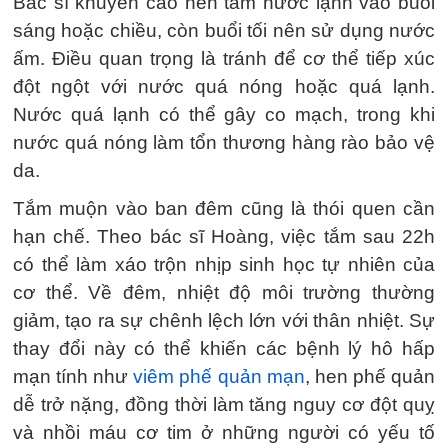
Bác sĩ khuyến cáo nên tắm nước lạnh vào buổi
sáng hoặc chiều, còn buổi tối nên sử dụng nước
ấm. Điều quan trọng là tránh để cơ thể tiếp xúc
đột ngột với nước quá nóng hoặc quá lạnh.
Nước quá lạnh có thể gây co mạch, trong khi
nước quá nóng làm tổn thương hàng rào bảo vệ
da.
Tắm muộn vào ban đêm cũng là thói quen cần
hạn chế. Theo bác sĩ Hoàng, việc tắm sau 22h
có thể làm xáo trộn nhịp sinh học tự nhiên của
cơ thể. Về đêm, nhiệt độ môi trường thường
giảm, tạo ra sự chênh lệch lớn với thân nhiệt. Sự
thay đổi này có thể khiến các bệnh lý hô hấp
mạn tính như
viêm phế quản mạn
, hen phế quản
dễ trở nặng, đồng thời làm tăng nguy cơ đột quỵ
và nhồi máu cơ tim ở những người có yếu tố