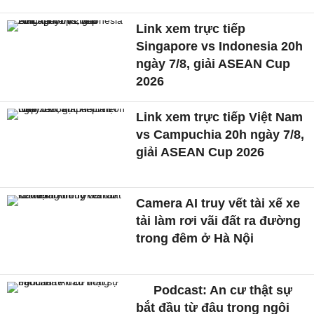
Link xem trực tiếp
Singapore vs Indonesia 20h
ngày 7/8, giải ASEAN Cup
2026
Link xem trực tiếp Việt Nam
vs Campuchia 20h ngày 7/8,
giải ASEAN Cup 2026
Camera AI truy vết tài xế xe
tải làm rơi vãi đất ra đường
trong đêm ở Hà Nội
Podcast: An cư thật sự
bắt đầu từ đâu trong ngôi