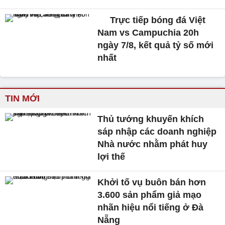
Trực tiếp bóng đá Việt
Nam vs Campuchia 20h
ngày 7/8, kết quả tỷ số mới
nhất
TIN MỚI
Thủ tướng khuyến khích
sáp nhập các doanh nghiệp
Nhà nước nhằm phát huy
lợi thế
Khởi tố vụ buôn bán hơn
3.600 sản phẩm giả mạo
nhãn hiệu nổi tiếng ở Đà
Nẵng