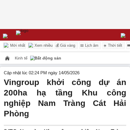
Mới nhất
Xem nhiều
💰 Giá vàng
📅 Lịch âm
☀️ Thời tiết

Kinh tế
Bất động sản
Cập nhật lúc 02:24 PM ngày 14/05/2026
Vingroup khởi công dự án
200ha hạ tầng Khu công
nghiệp Nam Tràng Cát Hải
Phòng