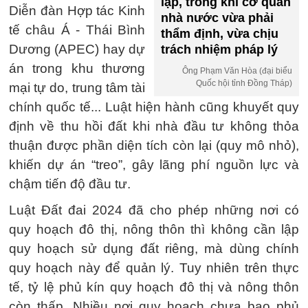
lập, trong khi cơ quan
Diễn đàn Hợp tác Kinh
nhà nước vừa phải
tế châu Á - Thái Bình
thẩm định, vừa chịu
Dương (APEC) hay dự
trách nhiệm pháp lý
án trong khu thương
Ông Phạm Văn Hòa (đại biểu
Quốc hội tỉnh Đồng Tháp)
mại tự do, trung tâm tài
chính quốc tế... Luật hiện hành cũng khuyết quy
định về thu hồi đất khi nhà đầu tư không thỏa
thuận được phần diện tích còn lại (quy mô nhỏ),
khiến dự án “treo”, gây lãng phí nguồn lực và
chậm tiến độ đầu tư.
Luật Đất đai 2024 đã cho phép những nơi có
quy hoạch đô thị, nông thôn thì không cần lập
quy hoạch sử dụng đất riêng, mà dùng chính
quy hoạch này để quản lý. Tuy nhiên trên thực
tế, tỷ lệ phủ kín quy hoạch đô thị và nông thôn
còn thấp. Nhiều nơi quy hoạch chưa bao phủ