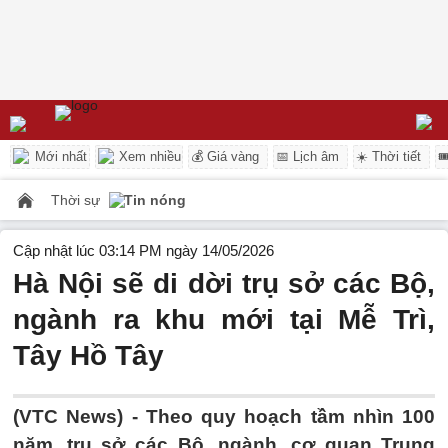
Mới nhất
Xem nhiều
💰 Giá vàng
📅 Lịch âm
☀️ Thời tiết

Thời sự
Tin nóng
Cập nhật lúc 03:14 PM ngày 14/05/2026
Hà Nội sẽ di dời trụ sở các Bộ,
ngành ra khu mới tại Mễ Trì,
Tây Hồ Tây
(VTC News) -
Theo quy hoạch tầm nhìn 100
năm, trụ sở các Bộ, ngành, cơ quan Trung