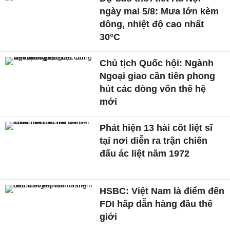
ngày mai 5/8: Mưa lớn kèm
dông, nhiệt độ cao nhất
30°C
Chủ tịch Quốc hội: Ngành
Ngoại giao cần tiên phong
hút các dòng vốn thế hệ
mới
Phát hiện 13 hài cốt liệt sĩ
tại nơi diễn ra trận chiến
đấu ác liệt năm 1972
HSBC: Việt Nam là điểm đến
FDI hấp dẫn hàng đầu thế
giới