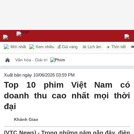
Mới nhất
Xem nhiều
💰 Giá vàng
📅 Lịch âm
☀️ Thời tiết

Văn hóa - Giải trí
Phim
Xuất bản ngày 10/06/2026 03:59 PM
Top 10 phim Việt Nam có
doanh thu cao nhất mọi thời
đại
Khánh Giao
(VTC News) -
Trong những năm gần đây, điện