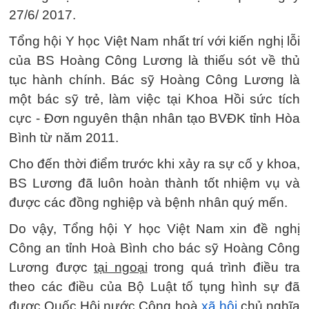
27/6/ 2017.
Tổng hội Y học Việt Nam nhất trí với kiến nghị lỗi
của BS Hoàng Công Lương là thiếu sót về thủ
tục hành chính. Bác sỹ Hoàng Công Lương là
một bác sỹ trẻ, làm việc tại Khoa Hồi sức tích
cực - Đơn nguyên thận nhân tạo BVĐK tỉnh Hòa
Bình từ năm 2011.
Cho đến thời điểm trước khi xảy ra sự cố y khoa,
BS Lương đã luôn hoàn thành tốt nhiệm vụ và
được các đồng nghiệp và bệnh nhân quý mến.
Do vậy, Tổng hội Y học Việt Nam xin đề nghị
Công an tỉnh Hoà Bình cho bác sỹ Hoàng Công
Lương được
tại ngoại
trong quá trình điều tra
theo các điều của Bộ Luật tố tụng hình sự đã
được Quốc Hội nước Cộng hoà
xã hội
chủ nghĩa