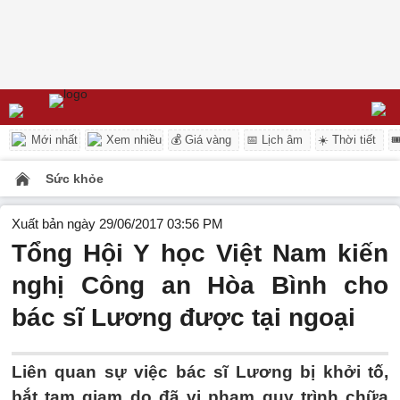
Mới nhất
Xem nhiều
💰 Giá vàng
📅 Lịch âm
☀️ Thời tiết

Sức khỏe
Xuất bản ngày 29/06/2017 03:56 PM
Tổng Hội Y học Việt Nam kiến
nghị Công an Hòa Bình cho
bác sĩ Lương được tại ngoại
Liên quan sự việc bác sĩ Lương bị khởi tố,
bắt tạm giam do đã vi phạm quy trình chữa