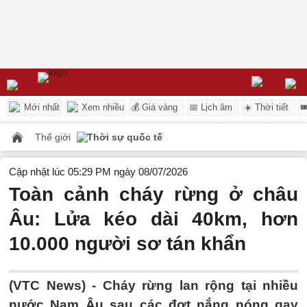
Mới nhất
Xem nhiều
💰 Giá vàng
📅 Lịch âm
☀️ Thời tiết

Thế giới
Thời sự quốc tế
Cập nhật lúc 05:29 PM ngày 08/07/2026
Toàn cảnh cháy rừng ở châu
Âu: Lửa kéo dài 40km, hơn
10.000 người sơ tán khẩn
(VTC News) -
Cháy rừng lan rộng tại nhiều
nước Nam Âu sau các đợt nắng nóng gay