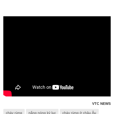
VTC NEWS
cháy rừng
nắng nóng kỷ lục
cháy rừng ở châu Âu