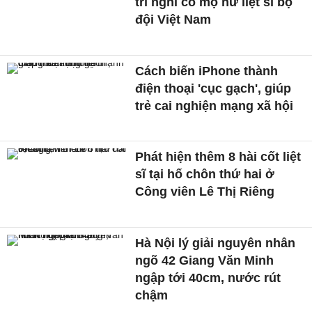
trí nghi có mộ nữ liệt sĩ bộ
đội Việt Nam
Cách biến iPhone thành
điện thoại 'cục gạch', giúp
trẻ cai nghiện mạng xã hội
Phát hiện thêm 8 hài cốt liệt
sĩ tại hố chôn thứ hai ở
Công viên Lê Thị Riêng
Hà Nội lý giải nguyên nhân
ngõ 42 Giang Văn Minh
ngập tới 40cm, nước rút
chậm