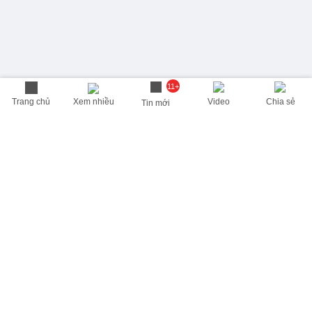
11+
Trang chủ
Xem nhiều
Video
Chia sẻ
Tin mới
THÔNG TIN HỮU ÍCH