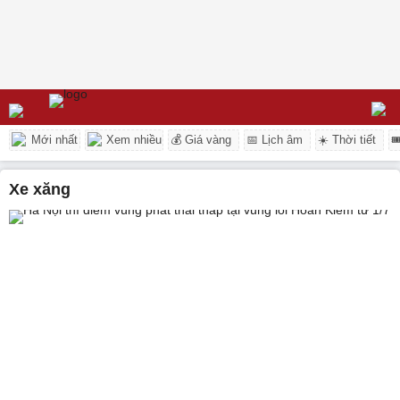
Mới nhất
Xem nhiều
💰 Giá vàng
📅 Lịch âm
☀️ Thời tiết

xe xăng