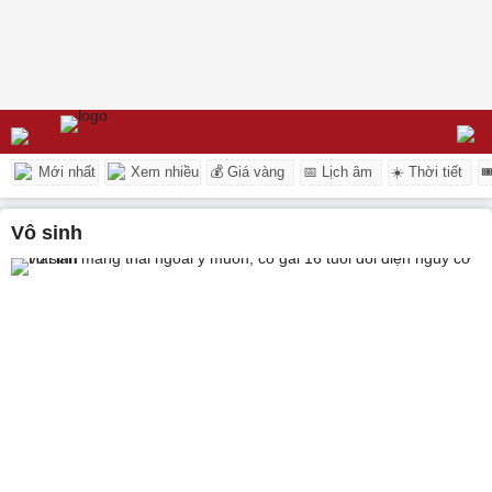
Mới nhất
Xem nhiều
💰 Giá vàng
📅 Lịch âm
☀️ Thời tiết

vô sinh