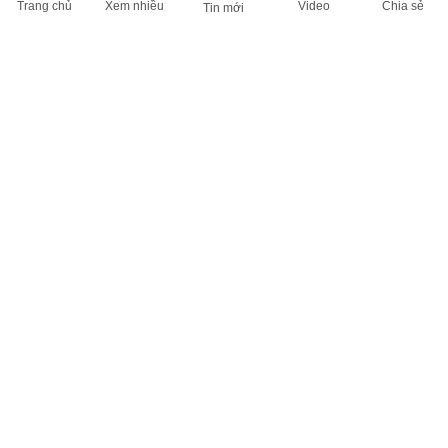
Trang chủ
Xem nhiều
Video
Chia sẻ
Tin mới
THÔNG TIN HỮU ÍCH
Cập nhật nhanh các thông tin được quan tâm mỗi ngày
Lịch âm hôm nay
Dự báo thời tiết hôm nay
Giá vàng hôm nay