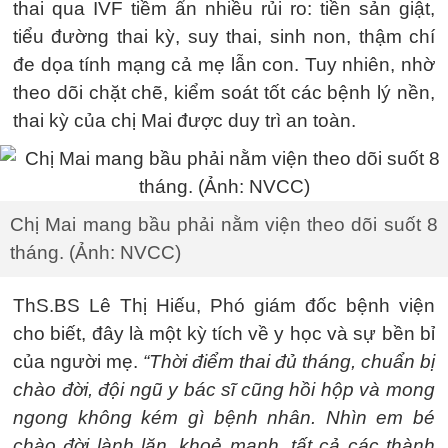
thai qua IVF tiềm ẩn nhiều rủi ro: tiền sản giật,
tiểu đường thai kỳ, suy thai, sinh non, thậm chí
đe dọa tính mạng cả mẹ lẫn con. Tuy nhiên, nhờ
theo dõi chặt chẽ, kiểm soát tốt các bệnh lý nền,
thai kỳ của chị Mai được duy trì an toàn.
Chị Mai mang bầu phải nằm viện theo dõi suốt 8
tháng. (Ảnh: NVCC)
ThS.BS Lê Thị Hiếu, Phó giám đốc bệnh viện
cho biết, đây là một kỳ tích về y học và sự bền bỉ
của người mẹ.
“Thời điểm thai đủ tháng, chuẩn bị
chào đời, đội ngũ y bác sĩ cũng hồi hộp và mong
ngong không kém gì bệnh nhân. Nhìn em bé
chào đời lành lặn, khoẻ mạnh, tất cả các thành