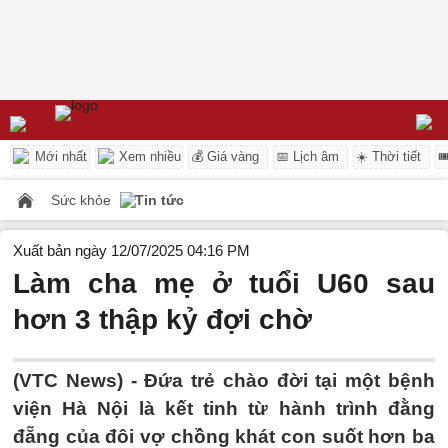
Mới nhất
Xem nhiều
💰 Giá vàng
📅 Lịch âm
☀️ Thời tiết

Sức khỏe
Tin tức
Xuất bản ngày 12/07/2025 04:16 PM
Làm cha mẹ ở tuổi U60 sau
hơn 3 thập kỷ đợi chờ
(VTC News) -
Đứa trẻ chào đời tại một bệnh
viện Hà Nội là kết tinh từ hành trình đằng
đẵng của đôi vợ chồng khát con suốt hơn ba