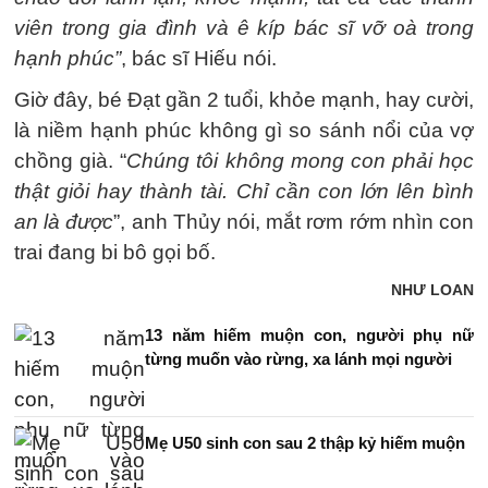
viên trong gia đình và ê kíp bác sĩ vỡ oà trong
hạnh phúc”
, bác sĩ Hiếu nói.
Giờ đây, bé Đạt gần 2 tuổi, khỏe mạnh, hay cười,
là niềm hạnh phúc không gì so sánh nổi của vợ
chồng già. “
Chúng tôi không mong con phải học
thật giỏi hay thành tài. Chỉ cần con lớn lên bình
an là được
”, anh Thủy nói, mắt rơm rớm nhìn con
trai đang bi bô gọi bố.
NHƯ LOAN
13 năm hiếm muộn con, người phụ nữ
từng muốn vào rừng, xa lánh mọi người
Mẹ U50 sinh con sau 2 thập kỷ hiếm muộn