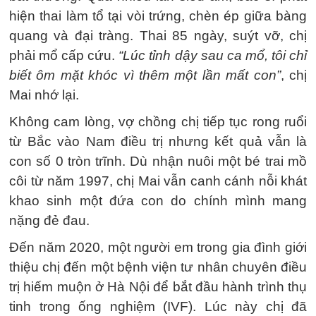
hiện thai làm tổ tại vòi trứng, chèn ép giữa bàng
quang và đại tràng. Thai 85 ngày, suýt vỡ, chị
phải mổ cấp cứu.
“Lúc tỉnh dậy sau ca mổ, tôi chỉ
biết ôm mặt khóc vì thêm một lần mất con”
, chị
Mai nhớ lại.
Không cam lòng, vợ chồng chị tiếp tục rong ruổi
từ Bắc vào Nam điều trị nhưng kết quả vẫn là
con số 0 tròn trĩnh. Dù nhận nuôi một bé trai mồ
côi từ năm 1997, chị Mai vẫn canh cánh nỗi khát
khao sinh một đứa con do chính mình mang
nặng đẻ đau.
Đến năm 2020, một người em trong gia đình giới
thiệu chị đến một bệnh viện tư nhân chuyên điều
trị hiếm muộn ở Hà Nội để bắt đầu hành trình thụ
tinh trong ống nghiệm (IVF). Lúc này chị đã