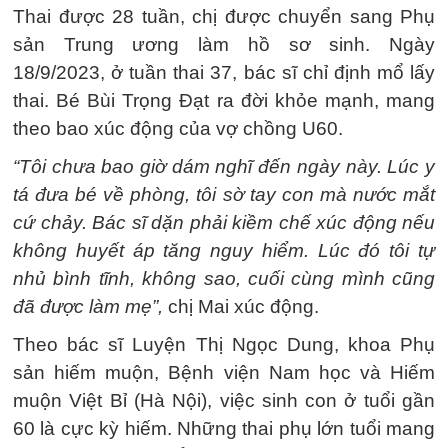
Thai được 28 tuần, chị được chuyển sang Phụ
sản Trung ương làm hồ sơ sinh. Ngày
18/9/2023, ở tuần thai 37, bác sĩ chỉ định mổ lấy
thai. Bé Bùi Trọng Đạt ra đời khỏe mạnh, mang
theo bao xúc động của vợ chồng U60.
“Tôi chưa bao giờ dám nghĩ đến ngày này. Lúc y
tá đưa bé về phòng, tôi sờ tay con mà nước mắt
cứ chảy. Bác sĩ dặn phải kiềm chế xúc động nếu
không huyết áp tăng nguy hiểm. Lúc đó tôi tự
nhủ bình tĩnh, không sao, cuối cùng mình cũng
đã được làm mẹ”,
chị Mai xúc động.
Theo bác sĩ Luyện Thị Ngọc Dung, khoa Phụ
sản hiếm muộn, Bệnh viện Nam học và Hiếm
muộn Việt Bỉ (Hà Nội), việc sinh con ở tuổi gần
60 là cực kỳ hiếm. Những thai phụ lớn tuổi mang