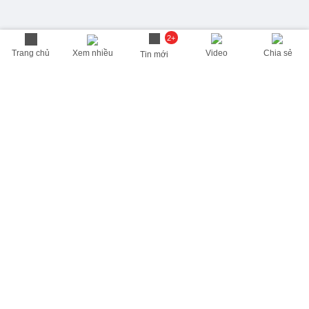
2+
Trang chủ
Xem nhiều
Video
Chia sẻ
Tin mới
THÔNG TIN HỮU ÍCH
Cập nhật nhanh các thông tin được quan tâm mỗi ngày
Lịch âm hôm nay