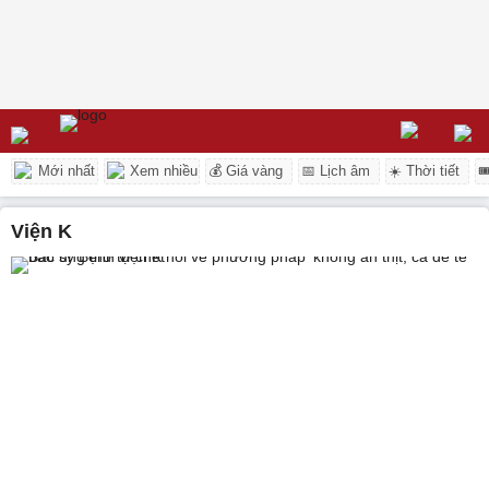
Mới nhất
Xem nhiều
💰 Giá vàng
📅 Lịch âm
☀️ Thời tiết

viện K