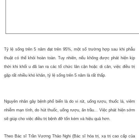
Tỷ lệ sống trên 5 năm đạt trên 95%, một số trường hợp sau khi phẫu
thuật có thể khỏi hoàn toàn. Tuy nhiên, nếu không được phát hiện kịp
thời khi khối u đã lan ra các tổ chức lân cận hoặc di căn, việc điều trị
gặp rất nhiều khó khăn, tỷ lệ sống trên 5 năm là rất thấp.
Nguyên nhân gây bệnh phổ biến là do vi rút, uống rượu, thuốc lá, viêm
nhiễm mạn tính, do hút thuốc, uống rượu, ăn trầu... Việc phát hiện sớm
sẽ giúp cho việc điều trị bệnh đỡ tốn kém và hiệu quả hơn.
Theo Bác sĩ Trần Vương Thảo Nghi (Bác sĩ hóa trị, xạ trị cao cấp của