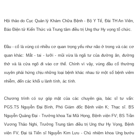
Hội thảo do Cục Quản lý Khám Chữa Bệnh - Bộ Y Tế, Đài TH An Viên,
Báo Điện tử Kiến Thức và Trung tâm điều trị Ung thư Hy vọng tổ chức.
Đầu - cổ là vùng có nhiều cơ quan trọng yếu như não ở trong và các cơ
quan khác: Mắt - tai - lưỡi - mũi vừa là ngã tư của đường ăn, đường
thở và là cửa ngõ đi vào cơ thể. Chính vì vậy, vùng đầu cổ thường
xuyên phải hứng chịu những loại bệnh khác nhau từ một số bệnh viêm
nhiễm, đến các khối u lành tính, ác tính.
Chương trình có sự góp mặt của các chuyên gia, bác sĩ tư vấn:
PGS.TS Nguyễn Đại Bình, Phó Giám đốc Bệnh viện K; Thạc sĩ. BS
Nguyễn Quảng Đại - Trưởng khoa Tai Mũi Họng, Bệnh viện FV; BS Trần
Vương Thảo Nghi, Trưởng Trung tâm điều trị Ung thư Hy Vọng, Bệnh
viện FV, Đại tá Tiến sĩ Nguyễn Kim Lưu - Chủ nhiệm khoa Ung bướu