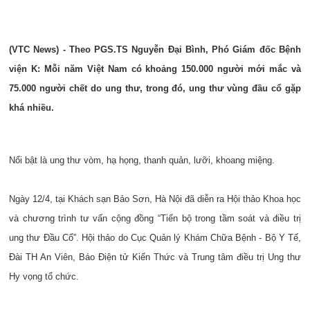
(VTC News) -
Theo PGS.TS Nguyễn Đại Bình, Phó Giám đốc Bệnh
viện K: Mỗi năm Việt Nam có khoảng 150.000 người mới mắc và
75.000 người chết do ung thư, trong đó, ung thư vùng đầu cổ gặp
khá nhiều.
Nổi bật là ung thư vòm, hạ họng, thanh quản, lưỡi, khoang miệng.
Ngày 12/4, tại Khách sạn Bảo Sơn, Hà Nội đã diễn ra Hội thảo Khoa học
và chương trình tư vấn cộng đồng “Tiến bộ trong tầm soát và điều trị
ung thư Đầu Cổ”. Hội thảo do Cục Quản lý Khám Chữa Bệnh - Bộ Y Tế,
Đài TH An Viên, Báo Điện tử Kiến Thức và Trung tâm điều trị Ung thư
Hy vọng tổ chức.